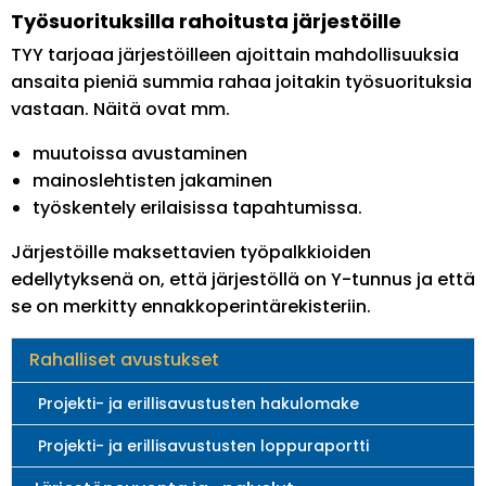
Työsuorituksilla rahoitusta järjestöille
TYY tarjoaa järjestöilleen ajoittain mahdollisuuksia
ansaita pieniä summia rahaa joitakin työsuorituksia
vastaan. Näitä ovat mm.
muutoissa avustaminen
mainoslehtisten jakaminen
työskentely erilaisissa tapahtumissa.
Järjestöille maksettavien työpalkkioiden
edellytyksenä on, että järjestöllä on Y-tunnus ja että
se on merkitty ennakkoperintärekisteriin.
Main
Rahalliset avustukset
navigation
Projekti- ja erillisavustusten hakulomake
Projekti- ja erillisavustusten loppuraportti