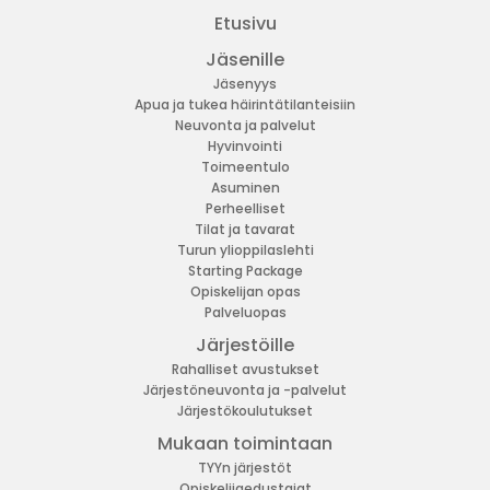
Etusivu
Jäsenille
Jäsenyys
Apua ja tukea häirintätilanteisiin
Neuvonta ja palvelut
Hyvinvointi
Toimeentulo
Asuminen
Perheelliset
Tilat ja tavarat
Turun ylioppilaslehti
Starting Package
Opiskelijan opas
Palveluopas
Järjestöille
Rahalliset avustukset
Järjestöneuvonta ja -palvelut
Järjestökoulutukset
Mukaan toimintaan
TYYn järjestöt
Opiskelijaedustajat