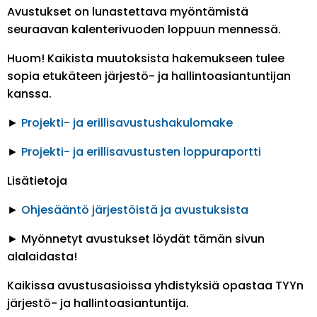
Avustukset on lunastettava myöntämistä
seuraavan kalenterivuoden loppuun mennessä.
Huom! Kaikista muutoksista hakemukseen tulee
sopia etukäteen järjestö- ja hallintoasiantuntijan
kanssa.
►
Projekti- ja erillisavustushakulomake
►
Projekti- ja erillisavustusten loppuraportti
Lisätietoja
►
Ohjesääntö järjestöistä ja avustuksista
► Myönnetyt avustukset löydät tämän sivun
alalaidasta!
Kaikissa avustusasioissa yhdistyksiä opastaa TYYn
järjestö- ja hallintoasiantuntija.