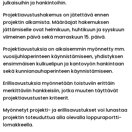
julkaisuihin ja hankintoihin.
Projektiavustushakemus on jätettävä ennen
projektin alkamista. Määräajat hakemuksen
jättämiselle ovat helmikuun, huhtikuun ja syyskuun
viimeinen päivä sekä marraskuun 15. päivä.
Projektiavustuksia on aikaisemmin myönnetty mm.
vuosijuhlaperinteen käynnistämiseen, yhdistyksen
ensimmäisen kulkuelipun ja kantovyön hankintaan
sekä kunnianauhaperinteen käynnistämiseen.
Erillisavustuksia myönnetään toistuviin erittäin
merkittäviin hankkeisiin, jotka muuten täyttävät
projektiavustusten kriteerit.
Myönnetyt projekti- ja erillisavustukset voi lunastaa
projektin toteuduttua alla olevalla loppuraportti-
lomakkeella.