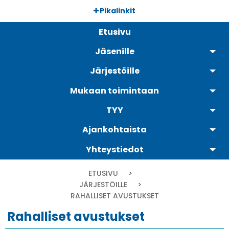
Hyppää
Pikalinkit
pääsisältöön
Päävalikko
Etusivu
Jäsenille
Järjestöille
Mukaan toimintaan
TYY
Ajankohtaista
Yhteystiedot
Murupolku
ETUSIVU
JÄRJESTÖILLE
CURRENT:
RAHALLISET AVUSTUKSET
Rahalliset avustukset