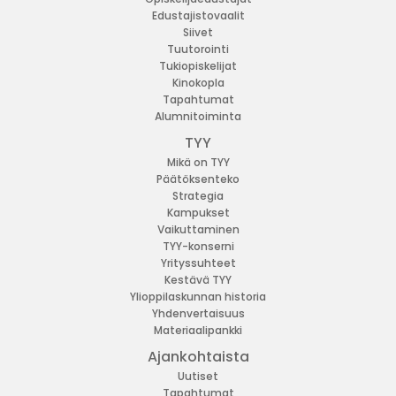
Edustajistovaalit
Siivet
Tuutorointi
Tukiopiskelijat
Kinokopla
Tapahtumat
Alumnitoiminta
TYY
Mikä on TYY
Päätöksenteko
Strategia
Kampukset
Vaikuttaminen
TYY-konserni
Yrityssuhteet
Kestävä TYY
Ylioppilaskunnan historia
Yhdenvertaisuus
Materiaalipankki
Ajankohtaista
Uutiset
Tapahtumat