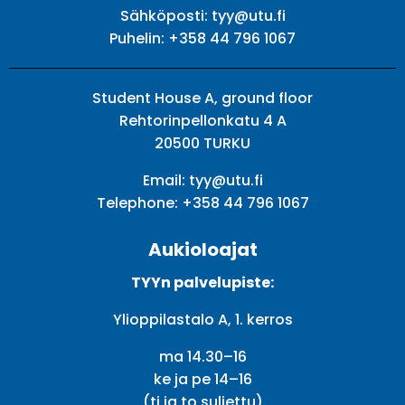
Sähköposti:
tyy@utu.fi
Puhelin:
+358 44 796 1067
Student House A, ground floor
Rehtorinpellonkatu 4 A
20500 TURKU
Email:
tyy@utu.fi
Telephone:
+358 44 796 1067
Aukioloajat
TYYn palvelupiste:
Ylioppilastalo A, 1. kerros
ma 14.30–16
ke ja pe 14–16
(ti ja to suljettu)