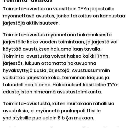
Toiminta-avustus on vuosittain TYYn järjestöille
myönnettävä avustus, jonka tarkoitus on kannustaa
järjestöjä aktiivisuuteen.
Toiminta-avustus myönnetään hakemuksesta
järjestölle koko vuoden toimintaan, ja järjestö voi
käyttää avustuksen haluamallaan tavalla.
Toiminta-avustusta voivat hakea kaikki TYYn
järjestöt, lukuun ottamatta hakuvuonna
hyväksyttyjä uusia järjestöjä. Avustussummiin
vaikuttaa järjestön koko, toiminnan laajuus ja
taloudellinen tilanne. Hakemukset käsittelee TYYn
edustajiston nimeämä avustustoimikunta.
Toiminta-avustusta, kuten muitakaan rahallisia
avustuksia, ei myönnetä puoluepoliittisille
yhdistyksille puoluelain 8 b §:n mukaan.