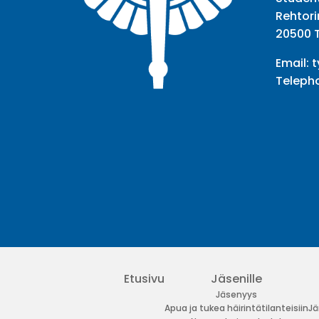
Rehtori
20500 
Email:
t
Teleph
Facebook
Twitter
Youtube
Instagram
Etusivu
Jäsenille
Jäsenyys
Apua ja tukea häirintätilanteisiin
Jä