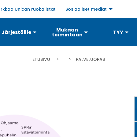
Social
rkkaa Unican ruokalistat
Sosiaaliset mediat
links
menu
Mukaan
Järjestöille
TYY
toimintaan
Murupolku
ETUSIVU
CURRENT:
PALVELUOPAS