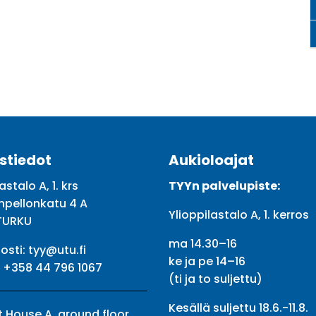
stiedot
Aukioloajat
astalo A, 1. krs
TYYn palvelupiste:
npellonkatu 4 A
Ylioppilastalo A, 1. kerros
TURKU
ma 14.30–16
osti:
tyy@utu.fi
ke ja pe 14–16
:
+358 44 796 1067
(ti ja to suljettu)
Kesällä suljettu 18.6.-11.8.
 House A, ground floor