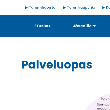
Hyppää
Quick
▶ Turun yliopisto
▶ Turun kaupunki
▶ Ku
pääsisältöön
links
Päävalikko
Etusivu
Jäsenille
Palveluopas