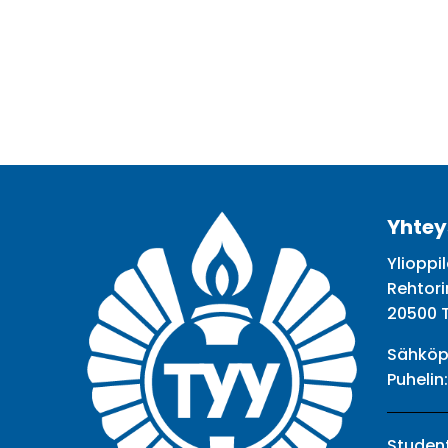
Yhtey
Ylioppil
Rehtori
20500 
Sähköp
Puhelin
Student