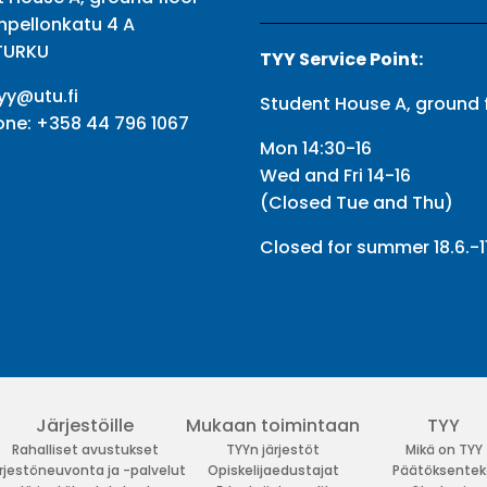
npellonkatu 4 A
TURKU
TYY Service Point:
yy@utu.fi
Student House A, ground 
one:
+358 44 796 1067
Mon 14:30-16
Wed and Fri 14-16
(Closed Tue and Thu)
Closed for summer 18.6.-11
Järjestöille
Mukaan toimintaan
TYY
Rahalliset avustukset
TYYn järjestöt
Mikä on TYY
rjestöneuvonta ja -palvelut
Opiskelijaedustajat
Päätöksentek