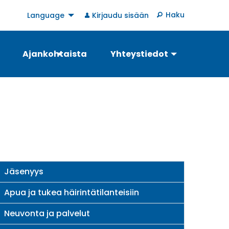
User
Haku
Language
Kirjaudu sisään
account
menu
Ajankohtaista
Yhteystiedot
Palveluopas
Jäsenyys
Apua ja tukea häirintätilanteisiin
Neuvonta ja palvelut