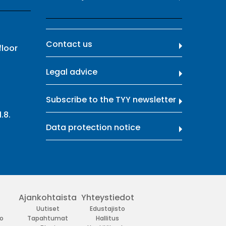
Contact us
floor
Legal advice
Subscribe to the TYY newsletter
.8.
Data protection notice
Ajankohtaista
Yhteystiedot
Uutiset
Edustajisto
o
Tapahtumat
Hallitus