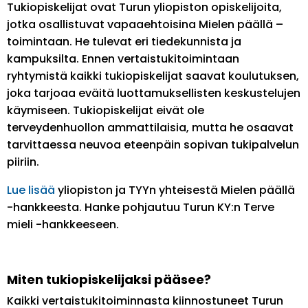
Tukiopiskelijat ovat Turun yliopiston opiskelijoita,
jotka osallistuvat vapaaehtoisina Mielen päällä –
toimintaan. He tulevat eri tiedekunnista ja
kampuksilta. Ennen vertaistukitoimintaan
ryhtymistä kaikki tukiopiskelijat saavat koulutuksen,
joka tarjoaa eväitä luottamuksellisten keskustelujen
käymiseen. Tukiopiskelijat eivät ole
terveydenhuollon ammattilaisia, mutta he osaavat
tarvittaessa neuvoa eteenpäin sopivan tukipalvelun
piiriin.
Lue lisää
yliopiston ja TYYn yhteisestä Mielen päällä
-hankkeesta. Hanke pohjautuu Turun KY:n Terve
mieli -hankkeeseen.
Miten tukiopiskelijaksi pääsee?
Kaikki vertaistukitoiminnasta kiinnostuneet Turun