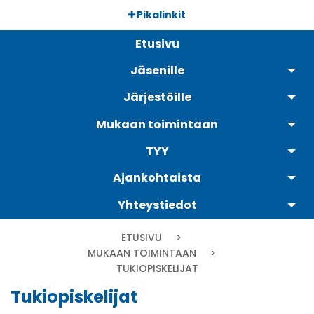
Hyppää
Pikalinkit
pääsisältöön
Päävalikko
Etusivu
Jäsenille
Järjestöille
Mukaan toimintaan
TYY
Ajankohtaista
Yhteystiedot
Murupolku
ETUSIVU
MUKAAN TOIMINTAAN
CURRENT:
TUKIOPISKELIJAT
Tukiopiskelijat