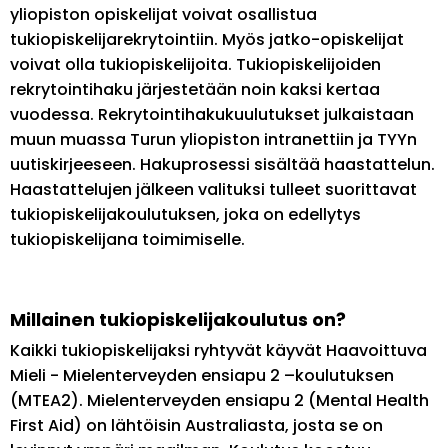
yliopiston opiskelijat voivat osallistua
tukiopiskelijarekrytointiin. Myös jatko-opiskelijat
voivat olla tukiopiskelijoita. Tukiopiskelijoiden
rekrytointihaku järjestetään noin kaksi kertaa
vuodessa. Rekrytointihakukuulutukset julkaistaan
muun muassa Turun yliopiston intranettiin ja TYYn
uutiskirjeeseen. Hakuprosessi sisältää haastattelun.
Haastattelujen jälkeen valituksi tulleet suorittavat
tukiopiskelijakoulutuksen, joka on edellytys
tukiopiskelijana toimimiselle.
Millainen tukiopiskelijakoulutus on?
Kaikki tukiopiskelijaksi ryhtyvät käyvät Haavoittuva
Mieli - Mielenterveyden ensiapu 2 –koulutuksen
(MTEA2). Mielenterveyden ensiapu 2 (Mental Health
First Aid) on lähtöisin Australiasta, josta se on