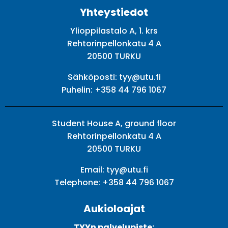
Yhteystiedot
Ylioppilastalo A, 1. krs
Rehtorinpellonkatu 4 A
20500 TURKU
Sähköposti:
tyy@utu.fi
Puhelin:
+358 44 796 1067
Student House A, ground floor
Rehtorinpellonkatu 4 A
20500 TURKU
Email:
tyy@utu.fi
Telephone:
+358 44 796 1067
Aukioloajat
TYYn palvelupiste: