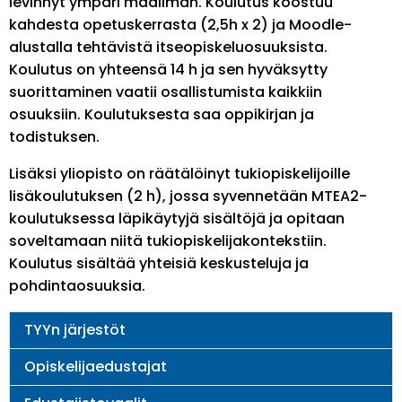
levinnyt ympäri maailman. Koulutus koostuu
kahdesta opetuskerrasta (2,5h x 2) ja Moodle-
alustalla tehtävistä itseopiskeluosuuksista.
Koulutus on yhteensä 14 h ja sen hyväksytty
suorittaminen vaatii osallistumista kaikkiin
osuuksiin. Koulutuksesta saa oppikirjan ja
todistuksen.
Lisäksi yliopisto on räätälöinyt tukiopiskelijoille
lisäkoulutuksen (2 h), jossa syvennetään MTEA2-
koulutuksessa läpikäytyjä sisältöjä ja opitaan
soveltamaan niitä tukiopiskelijakontekstiin.
Koulutus sisältää yhteisiä keskusteluja ja
pohdintaosuuksia.
Main
TYYn järjestöt
navigation
Opiskelijaedustajat