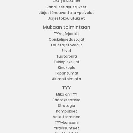
Järjestöille
Rahalliset avustukset
Järjestöneuvonta ja -palvelut
Järjestökoulutukset
Mukaan toimintaan
TYYn järjestöt
Opiskelijaedustajat
Edustajistovaalit
Siivet
Tuutorointi
Tukiopiskelijat
Kinokopla
Tapahtumat
Alumnitoiminta
TYY
Mikä on TYY
Päätöksenteko
Strategia
Kampukset
Vaikuttaminen
TYY-konserni
Yrityssuhteet