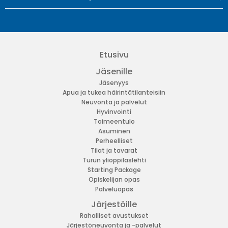
Etusivu
Jäsenille
Jäsenyys
Apua ja tukea häirintätilanteisiin
Neuvonta ja palvelut
Hyvinvointi
Toimeentulo
Asuminen
Perheelliset
Tilat ja tavarat
Turun ylioppilaslehti
Starting Package
Opiskelijan opas
Palveluopas
Järjestöille
Rahalliset avustukset
Järjestöneuvonta ja -palvelut