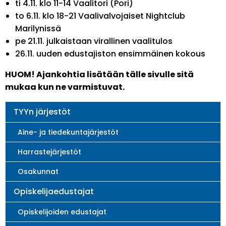
ti 4.11. klo 11-14 Vaalitori (Pori)
to 6.11. klo 18-21 Vaalivalvojaiset Nightclub
Marilynissä
pe 21.11. julkaistaan virallinen vaalitulos
26.11. uuden edustajiston ensimmäinen kokous
HUOM! Ajankohtia lisätään tälle sivulle sitä
mukaa kun ne varmistuvat.
Main
TYYn järjestöt
navigation
Aine- ja tiedekuntajärjestöt
Harrastejärjestöt
Osakunnat
Opiskelijaedustajat
Opiskelijoiden edustajat