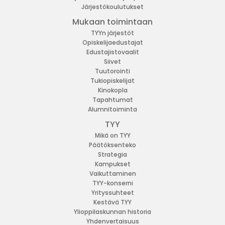
Järjestökoulutukset
Mukaan toimintaan
TYYn järjestöt
Opiskelijaedustajat
Edustajistovaalit
Siivet
Tuutorointi
Tukiopiskelijat
Kinokopla
Tapahtumat
Alumnitoiminta
TYY
Mikä on TYY
Päätöksenteko
Strategia
Kampukset
Vaikuttaminen
TYY-konserni
Yrityssuhteet
Kestävä TYY
Ylioppilaskunnan historia
Yhdenvertaisuus