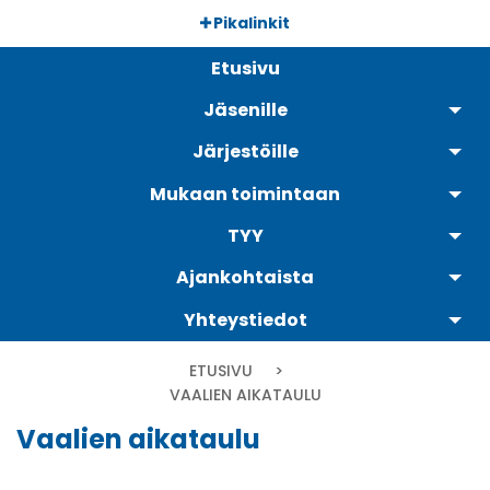
Hyppää
Pikalinkit
pääsisältöön
Päävalikko
Etusivu
Jäsenille
Järjestöille
Mukaan toimintaan
TYY
Ajankohtaista
Yhteystiedot
Murupolku
ETUSIVU
CURRENT:
VAALIEN AIKATAULU
Vaalien aikataulu