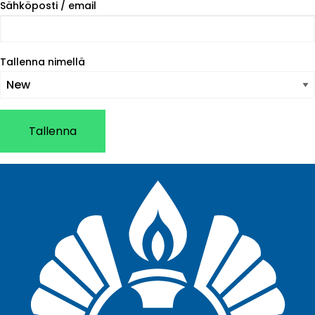
Sähköposti / email
Pystyvälilehdet
Tallenna nimellä