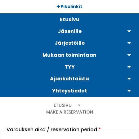
Hyppää
Pikalinkit
pääsisältöön
Päävalikko
Etusivu
Jäsenille
Järjestöille
Mukaan toimintaan
TYY
Ajankohtaista
Yhteystiedot
Murupolku
ETUSIVU
CURRENT:
MAKE A RESERVATION
Varauksen aika / reservation period