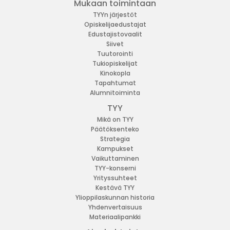
Mukaan toimintaan
TYYn järjestöt
Opiskelijaedustajat
Edustajistovaalit
Siivet
Tuutorointi
Tukiopiskelijat
Kinokopla
Tapahtumat
Alumnitoiminta
TYY
Mikä on TYY
Päätöksenteko
Strategia
Kampukset
Vaikuttaminen
TYY-konserni
Yrityssuhteet
Kestävä TYY
Ylioppilaskunnan historia
Yhdenvertaisuus
Materiaalipankki