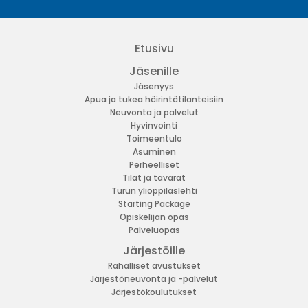
Etusivu
Jäsenille
Jäsenyys
Apua ja tukea häirintätilanteisiin
Neuvonta ja palvelut
Hyvinvointi
Toimeentulo
Asuminen
Perheelliset
Tilat ja tavarat
Turun ylioppilaslehti
Starting Package
Opiskelijan opas
Palveluopas
Järjestöille
Rahalliset avustukset
Järjestöneuvonta ja -palvelut
Järjestökoulutukset