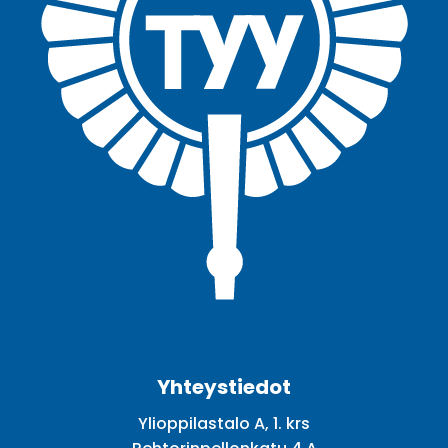
Facebook
Twitter
Youtube
Instagram
Yhteystiedot
Ylioppilastalo A, 1. krs