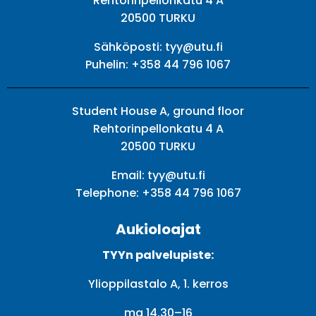
Rehtorinpellonkatu 4 A
20500 TURKU
Sähköposti:
tyy@utu.fi
Puhelin:
+358 44 796 1067
Student House A, ground floor
Rehtorinpellonkatu 4 A
20500 TURKU
Email:
tyy@utu.fi
Telephone:
+358 44 796 1067
Aukioloajat
TYYn palvelupiste:
Ylioppilastalo A, 1. kerros
ma 14.30–16