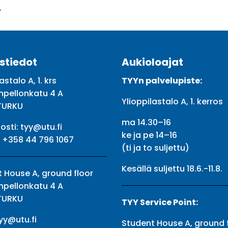
.
stiedot
Aukioloajat
astalo A, 1. krs
TYYn palvelupiste:
npellonkatu 4 A
Ylioppilastalo A, 1. kerros
TURKU
ma 14.30–16
osti:
tyy@utu.fi
ke ja pe 14–16
:
+358 44 796 1067
(ti ja to suljettu)
Kesällä suljettu 18.6.-11.8.
 House A, ground floor
npellonkatu 4 A
TURKU
TYY Service Point:
yy@utu.fi
Student House A, ground 