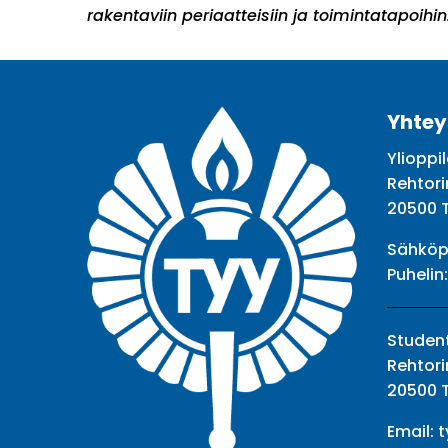
rakentaviin periaatteisiin ja toimintatapoihin
Yhtey
Ylioppil
Rehtori
20500 
Sähköp
Puhelin
Student
Rehtori
20500 
Email:
t