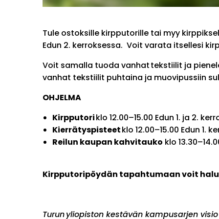
Tule ostoksille kirpputorille tai myy kirppiks
Edun 2. kerroksessa. Voit varata itsellesi 
Voit samalla tuoda vanhat tekstiilit ja piene
vanhat tekstiilit puhtaina ja muovipussiin sul
OHJELMA
Kirpputori
klo 12.00–15.00 Edun 1. ja 2. ke
Kierrätyspisteet
klo 12.00–15.00 Edun 1. 
Reilun kaupan kahvitauko
klo 13.30–14.0
Kirpputoripöydän tapahtumaan voit halu
Turun yliopiston kestävän kampusarjen visi