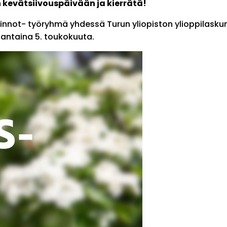
 kevätsiivouspäivään ja kierrätä!
innot- työryhmä yhdessä Turun yliopiston ylioppilasku
nantaina 5. toukokuuta.