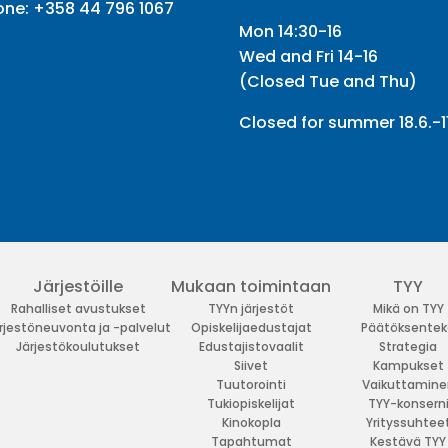
one:
+358 44 796 1067
Mon 14:30-16
Wed and Fri 14-16
(Closed Tue and Thu)
Closed for summer 18.6.-11
Järjestöille
Mukaan toimintaan
TYY
Rahalliset avustukset
TYYn järjestöt
Mikä on TYY
rjestöneuvonta ja -palvelut
Opiskelijaedustajat
Päätöksentek
Järjestökoulutukset
Edustajistovaalit
Strategia
Siivet
Kampukset
Tuutorointi
Vaikuttamine
Tukiopiskelijat
TYY-konsern
Kinokopla
Yrityssuhtee
Tapahtumat
Kestävä TYY