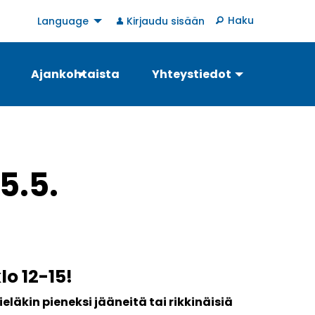
User
Haku
Language
Kirjaudu sisään
account
menu
Ajankohtaista
Yhteystiedot
5.5.
o 12-15!
läkin pieneksi jääneitä tai rikkinäisiä