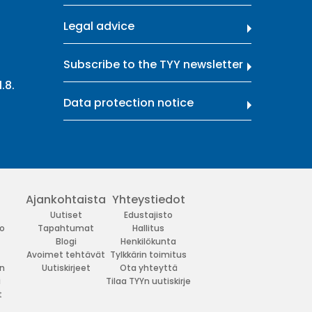
Legal advice
Subscribe to the TYY newsletter
.8.
Data protection notice
Ajankohtaista
Yhteystiedot
Uutiset
Edustajisto
o
Tapahtumat
Hallitus
Blogi
Henkilökunta
Avoimet tehtävät
Tylkkärin toimitus
n
Uutiskirjeet
Ota yhteyttä
i
Tilaa TYYn uutiskirje
t