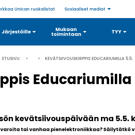
Social
rkkaa Unican ruokalistat
Sosiaaliset mediat
links
menu
Mukaan
Järjestöille
TYY
toimintaan
Murupolku
ETUSIVU
CURRENT:
KEVÄTSIIVOUSKIRPPIS EDUCARIUMILLA 5.5.
ppis Educariumilla 
sön kevätsiivouspäivään ma 5.5. kl
varoita tai vanhaa pienelektroniikkaa? Säilytätkö vie