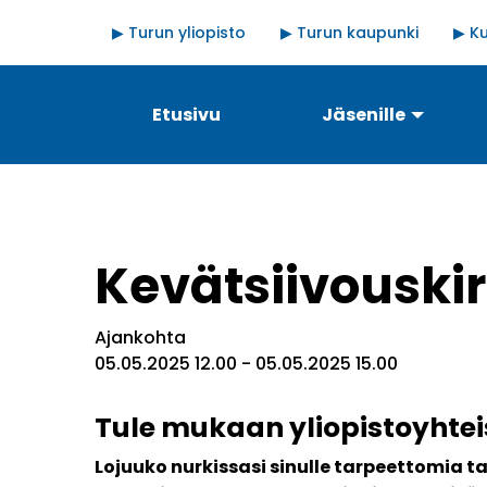
Hyppää
Quick
▶ Turun yliopisto
▶ Turun kaupunki
▶ Ku
pääsisältöön
links
Päävalikko
Etusivu
Jäsenille
Kevätsiivouskir
Ajankohta
05.05.2025 12.00
-
05.05.2025 15.00
Tule mukaan yliopistoyhtei
Lojuuko nurkissasi sinulle tarpeettomia ta