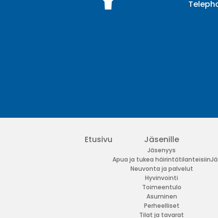
Teleph
Facebook
Twitter
Youtube
Instagram
Etusivu
Jäsenille
Jäsenyys
Apua ja tukea häirintätilanteisiin
Jä
Neuvonta ja palvelut
Hyvinvointi
Toimeentulo
Asuminen
Perheelliset
Tilat ja tavarat