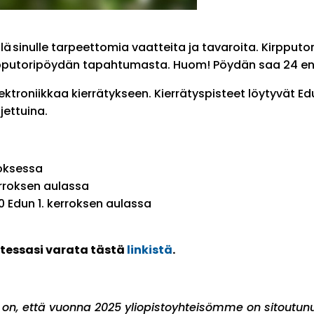
ellä sinulle tarpeettomia vaatteita ja tavaroita. Kirpput
kirpputoripöydän tapahtumasta. Huom! Pöydän saa 24 en
lektroniikkaa kierrätykseen. Kierrätyspisteet löytyvät E
jettuina.
rroksessa
kerroksen aulassa
0 Edun 1. kerroksen aulassa
tessasi varata tästä
linkistä
.
o on, että vuonna 2025 yliopistoyhteisömme on sitoutu