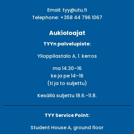
Email:
tyy@utu.fi
Telephone:
+358 44 796 1067
Aukioloajat
TYYn palvelupiste:
Ylioppilastalo A, 1. kerros
ma 14.30–16
ke ja pe 14–16
(ti ja to suljettu)
Kesällä suljettu 18.6.-11.8.
TYY Service Point:
Student House A, ground floor