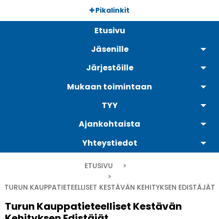
Hyppää
Pikalinkit
pääsisältöön
Päävalikko
Etusivu
Jäsenille
Järjestöille
Mukaan toimintaan
TYY
Ajankohtaista
Yhteystiedot
Murupolku
ETUSIVU
CURRENT:
TURUN KAUPPATIETEELLISET KESTÄVÄN KEHITYKSEN EDISTÄJÄT
Turun Kauppatieteelliset Kestävän
Kehityksen Edistäjät