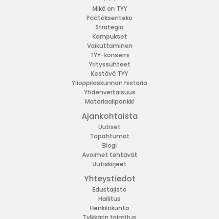
Mikä on TYY
Päätöksenteko
Strategia
Kampukset
Vaikuttaminen
TYY-konserni
Yrityssuhteet
Kestävä TYY
Ylioppilaskunnan historia
Yhdenvertaisuus
Materiaalipankki
Ajankohtaista
Uutiset
Tapahtumat
Blogi
Avoimet tehtävät
Uutiskirjeet
Yhteystiedot
Edustajisto
Hallitus
Henkilökunta
Tylkkärin toimitus