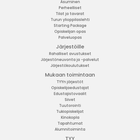
Asuminen
Perheelliset
Tilat ja tavarat
Turun ylioppilaslehti
Starting Package
Opiskelijan opas
Palveluopas
Järjestöille
Rahalliset avustukset
Järjestöneuvonta ja -palvelut
Järjestökoulutukset
Mukaan toimintaan
TYYn järjestöt
Opiskelijaedustajat
Edustajistovaalit
Siivet
Tuutorointi
Tukiopiskelijat
Kinokopla
Tapahtumat
Alumnitoiminta
TYY