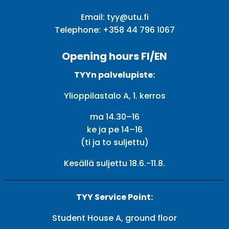
Email:
tyy@utu.fi
Telephone:
+358 44 796 1067
Opening hours FI/EN
TYYn palvelupiste:
Ylioppilastalo A, 1. kerros
ma 14.30–16
ke ja pe 14–16
(ti ja to suljettu)
Kesällä suljettu 18.6.-11.8.
TYY Service Point:
Student House A, ground floor