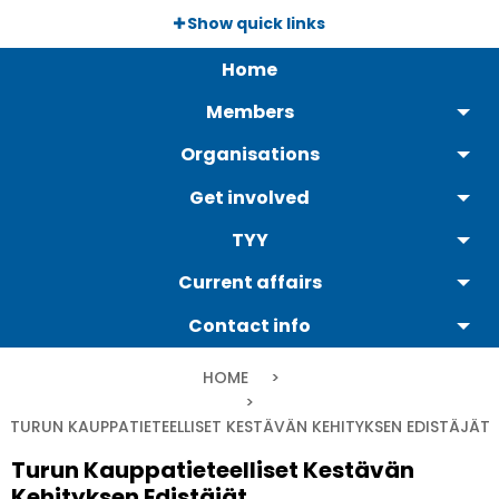
Skip
Show quick links
to
Päävalikko
main
Home
content
Members
Organisations
Get involved
TYY
Current affairs
Contact info
Breadcrumb
HOME
CURRENT:
TURUN KAUPPATIETEELLISET KESTÄVÄN KEHITYKSEN EDISTÄJÄT
Turun Kauppatieteelliset Kestävän
Kehityksen Edistäjät