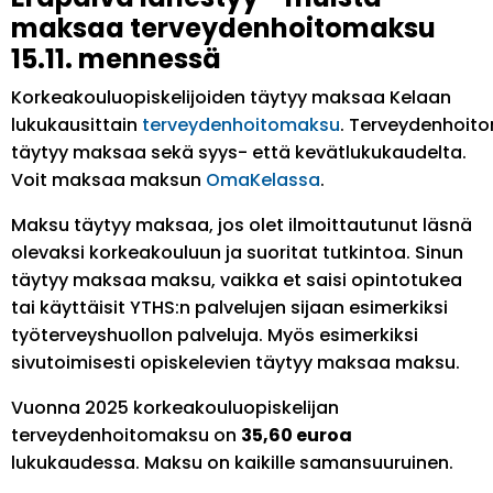
maksaa terveydenhoitomaksu
15.11. mennessä
Korkeakouluopiskelijoiden täytyy maksaa Kelaan
lukukausittain
terveydenhoitomaksu
. Terveydenhoit
täytyy maksaa sekä syys- että kevätlukukaudelta.
Voit maksaa maksun
OmaKelassa
.
Maksu täytyy maksaa, jos olet ilmoittautunut läsnä
olevaksi korkeakouluun ja suoritat tutkintoa. Sinun
täytyy maksaa maksu, vaikka et saisi opintotukea
tai käyttäisit YTHS:n palvelujen sijaan esimerkiksi
työterveyshuollon palveluja. Myös esimerkiksi
sivutoimisesti opiskelevien täytyy maksaa maksu.
Vuonna 2025 korkeakouluopiskelijan
terveydenhoitomaksu on
35,60 euroa
lukukaudessa. Maksu on kaikille samansuuruinen.