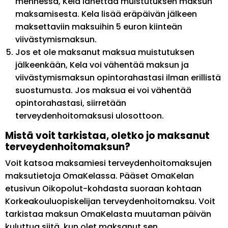
mennessä, Kela lähettää muistutuksen maksun
maksamisesta. Kela lisää eräpäivän jälkeen
maksettaviin maksuihin 5 euron kiinteän
viivästymismaksun.
Jos et ole maksanut maksua muistutuksen
jälkeenkään, Kela voi vähentää maksun ja
viivästymismaksun opintorahastasi ilman erillistä
suostumusta. Jos maksua ei voi vähentää
opintorahastasi, siirretään
terveydenhoitomaksusi ulosottoon.
Mistä voit tarkistaa, oletko jo maksanut
terveydenhoitomaksun?
Voit katsoa maksamiesi terveydenhoitomaksujen
maksutietoja OmaKelassa. Pääset OmaKelan
etusivun Oikopolut-kohdasta suoraan kohtaan
Korkeakouluopiskelijan terveydenhoitomaksu. Voit
tarkistaa maksun OmaKelasta muutaman päivän
kuluttua siitä, kun olet maksanut sen.