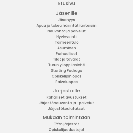
Etusivu
Jäsenille
Jäsenyys
Apua ja tukea häirintätilanteisiin
Neuvonta ja palvelut
Hyvinvointi
Toimeentulo
Asuminen
Perheelliset
Tilat ja tavarat
Turun ylioppilaslehti
Starting Package
Opiskelijan opas
Palveluopas
Järjestöille
Rahalliset avustukset
Järjestöneuvonta ja -palvelut
Järjestökoulutukset
Mukaan toimintaan
TYYn järjestöt
Opiskelijaedustajat