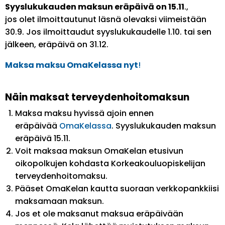
Syyslukukauden maksun eräpäivä on 15.11
.,
jos olet ilmoittautunut läsnä olevaksi viimeistään
30.9. Jos ilmoittaudut syyslukukaudelle 1.10. tai sen
jälkeen, eräpäivä on 31.12.
Maksa maksu OmaKelassa nyt
!
Näin maksat terveydenhoitomaksun
Maksa maksu hyvissä ajoin ennen
eräpäivää
OmaKelassa
. Syyslukukauden maksun
eräpäivä 15.11.
Voit maksaa maksun OmaKelan etusivun
oikopolkujen kohdasta Korkeakouluopiskelijan
terveydenhoitomaksu.
Pääset OmaKelan kautta suoraan verkkopankkiisi
maksamaan maksun.
Jos et ole maksanut maksua eräpäivään