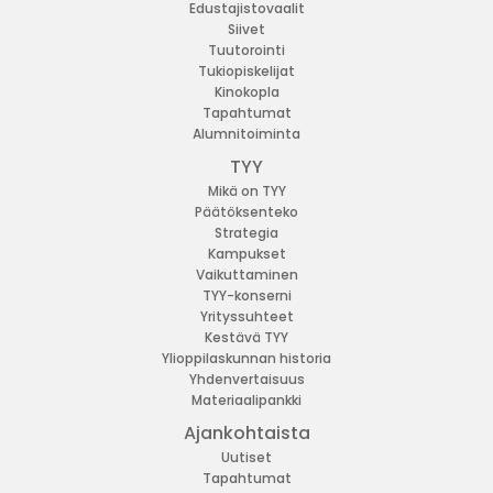
Edustajistovaalit
Siivet
Tuutorointi
Tukiopiskelijat
Kinokopla
Tapahtumat
Alumnitoiminta
TYY
Mikä on TYY
Päätöksenteko
Strategia
Kampukset
Vaikuttaminen
TYY-konserni
Yrityssuhteet
Kestävä TYY
Ylioppilaskunnan historia
Yhdenvertaisuus
Materiaalipankki
Ajankohtaista
Uutiset
Tapahtumat