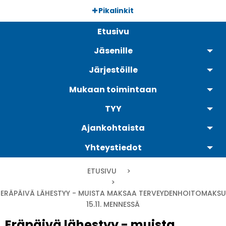
Hyppää
Pikalinkit
pääsisältöön
Päävalikko
Etusivu
Jäsenille
Järjestöille
Mukaan toimintaan
TYY
Ajankohtaista
Yhteystiedot
Murupolku
ETUSIVU
CURRENT:
ERÄPÄIVÄ LÄHESTYY - MUISTA MAKSAA TERVEYDENHOITOMAKSU
15.11. MENNESSÄ
Eräpäivä lähestyy - muista