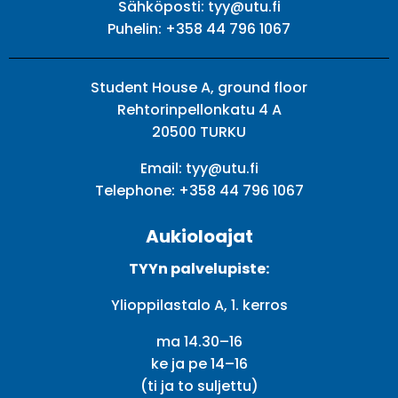
Sähköposti:
tyy@utu.fi
Puhelin:
+358 44 796 1067
Student House A, ground floor
Rehtorinpellonkatu 4 A
20500 TURKU
Email:
tyy@utu.fi
Telephone:
+358 44 796 1067
Aukioloajat
TYYn palvelupiste:
Ylioppilastalo A, 1. kerros
ma 14.30–16
ke ja pe 14–16
(ti ja to suljettu)