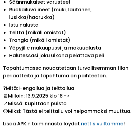
Säänmukaiset varusteet
Ruokailuvälineet (muki, lautanen,
lusikka/haarukka)
Istuinalusta
Teltta (mikäli omistat)
Trangia (mikäli omistat)
Yöpyjille makuupussi ja makuualusta
Halutessasi joku ulkona pelattava peli
Tapahtumassa noudatetaan turvallisemman tilan
periaatteita ja tapahtuma on päihteetön.
❓
Mitä: Hengailua ja telttailua
📅
Milloin: 13.9.2025 klo 18 ->
📍
Missä: Kupittaan puisto
🤨
Miksi: Tästä ei telttailu voi helpommaksi muuttua.
Lisää APK:n toiminnasta löydät
nettisivuiltamme
!