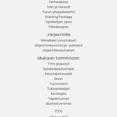
Perheelliset
Tilat ja tavarat
Turun ylioppilaslehti
Starting Package
Opiskelijan opas
Palveluopas
Järjestöille
Rahalliset avustukset
Järjestöneuvonta ja -palvelut
Järjestökoulutukset
Mukaan toimintaan
TYYn järjestöt
Opiskelijaedustajat
Edustajistovaalit
Siivet
Tuutorointi
Tukiopiskelijat
Kinokopla
Tapahtumat
Alumnitoiminta
TYY