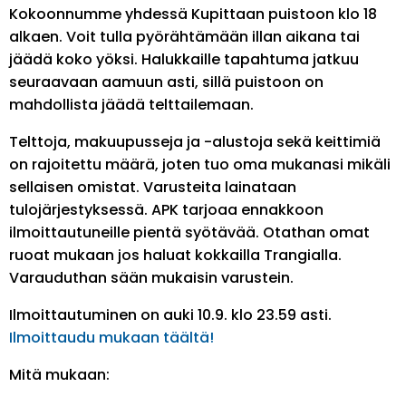
Kokoonnumme yhdessä Kupittaan puistoon klo 18
alkaen. Voit tulla pyörähtämään illan aikana tai
jäädä koko yöksi. Halukkaille tapahtuma jatkuu
seuraavaan aamuun asti, sillä puistoon on
mahdollista jäädä telttailemaan.
Telttoja, makuupusseja ja -alustoja sekä keittimiä
on rajoitettu määrä, joten tuo oma mukanasi mikäli
sellaisen omistat. Varusteita lainataan
tulojärjestyksessä. APK tarjoaa ennakkoon
ilmoittautuneille pientä syötävää. Otathan omat
ruoat mukaan jos haluat kokkailla Trangialla.
Varauduthan sään mukaisin varustein.
Ilmoittautuminen on auki 10.9. klo 23.59 asti.
Ilmoittaudu mukaan täältä!
Mitä mukaan: