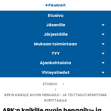
Hyppää
Pikalinkit
pääsisältöön
Päävalikko
Etusivu
Jäsenille
Järjestöille
Mukaan toimintaan
TYY
Ajankohtaista
Yhteystiedot
Murupolku
ETUSIVU
CURRENT:
APK:N KAIKILLE AVOIN HENGAILU- JA TELTTAILUTAPAHTUMA
KUPITTAALLA
APK:n kaikille avoin hengailu- ja