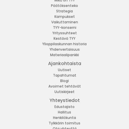
Mikä on TYY
Päätöksenteko
Strategia
Kampukset
Vaikuttaminen
TYY-konserni
Yrityssuhteet
Kestävä TYY
Ylioppilaskunnan historia
Yhdenvertaisuus
Materiaalipankki
Ajankohtaista
Uutiset
Tapahtumat
Blogi
Avoimet tehtävät
Uutiskirjeet
Yhteystiedot
Edustajisto
Hallitus
Henkilökunta
Tylkkärin toimitus
Ota yhteyttä