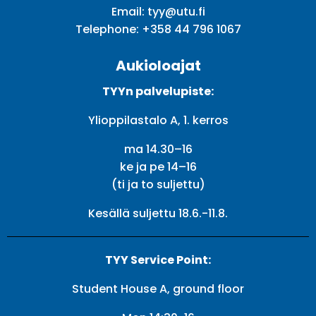
Email:
tyy@utu.fi
Telephone:
+358 44 796 1067
Aukioloajat
TYYn palvelupiste:
Ylioppilastalo A, 1. kerros
ma 14.30–16
ke ja pe 14–16
(ti ja to suljettu)
Kesällä suljettu 18.6.-11.8.
TYY Service Point:
Student House A, ground floor