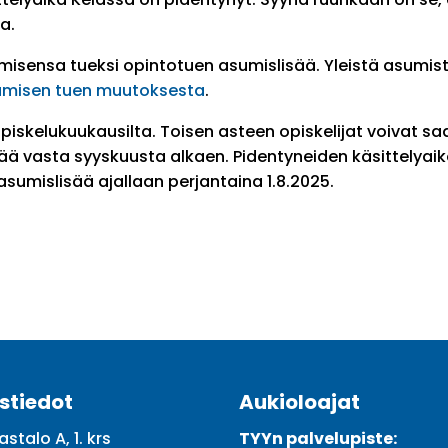
a.
umisensa tueksi opintotuen asumislisää. Yleistä asumist
asumisen tuen muutoksesta
.
piskelukuukausilta. Toisen asteen opiskelijat voivat s
ää vasta syyskuusta alkaen. Pidentyneiden käsittelyaik
asumislisää ajallaan perjantaina 1.8.2025.
stiedot
Aukioloajat
astalo A, 1. krs
TYYn palvelupiste: