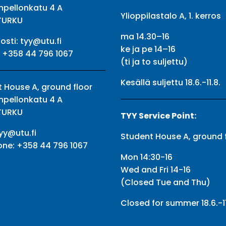
npellonkatu 4 A
Ylioppilastalo A, 1. kerros
TURKU
ma 14.30–16
osti:
tyy@utu.fi
ke ja pe 14–16
:
+358 44 796 1067
(ti ja to suljettu)
Kesällä suljettu 18.6.-11.8.
 House A, ground floor
npellonkatu 4 A
TURKU
TYY Service Point:
yy@utu.fi
Student House A, ground 
one:
+358 44 796 1067
Mon 14:30-16
Wed and Fri 14-16
(Closed Tue and Thu)
Closed for summer 18.6.-11