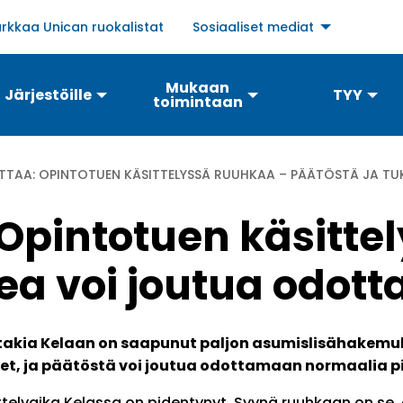
Social
rkkaa Unican ruokalistat
Sosiaaliset mediat
links
menu
Mukaan
Järjestöille
TYY
toimintaan
OTTAA: OPINTOTUEN KÄSITTELYSSÄ RUUHKAA – PÄÄTÖSTÄ JA 
 Opintotuen käsitte
kea voi joutua odo
takia Kelaan on saapunut paljon asumislisähakemuk
eet, ja päätöstä voi joutua odottamaan normaalia 
telyaika Kelassa on pidentynyt. Syynä ruuhkaan on se