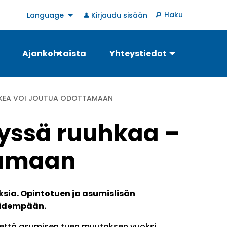
User
Haku
Language
Kirjaudu sisään
account
menu
Ajankohtaista
Yhteystiedot
TUKEA VOI JOUTUA ODOTTAMAAN
lyssä ruuhkaa –
ttamaan
sia. Opintotuen ja asumislisän
pidempään.
, että asumisen tuen muutoksen vuoksi