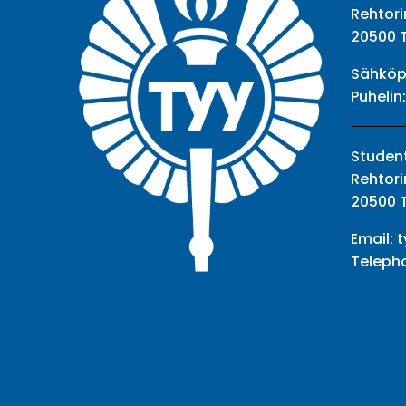
Rehtori
20500 
Sähköp
Puhelin
Student
Rehtori
20500 
Email:
t
Teleph
Facebook
Twitter
Youtube
Instagram