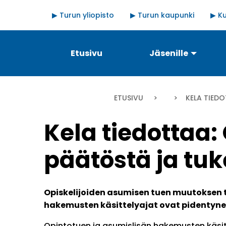
Hyppää
Quick
▶ Turun yliopisto
▶ Turun kaupunki
▶ Ku
pääsisältöön
links
Päävalikko
Etusivu
Jäsenille
Murupolku
ETUSIVU
CURRENT:
KELA TIED
Kela tiedottaa:
päätöstä ja tu
Opiskelijoiden asumisen tuen muutoksen 
hakemusten käsittelyajat ovat pidentyn
Opintotuen ja asumislisän hakemusten käsit