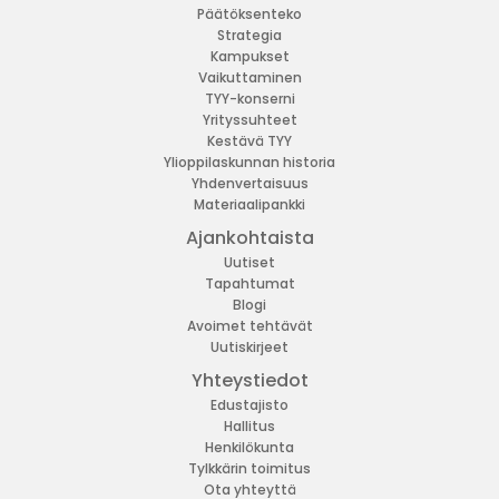
Päätöksenteko
Strategia
Kampukset
Vaikuttaminen
TYY-konserni
Yrityssuhteet
Kestävä TYY
Ylioppilaskunnan historia
Yhdenvertaisuus
Materiaalipankki
Ajankohtaista
Uutiset
Tapahtumat
Blogi
Avoimet tehtävät
Uutiskirjeet
Yhteystiedot
Edustajisto
Hallitus
Henkilökunta
Tylkkärin toimitus
Ota yhteyttä