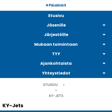
Hyppää
Pikalinkit
pääsisältöön
Päävalikko
Etusivu
Jäsenille
Järjestöille
Mukaan toimintaan
TYY
Ajankohtaista
Yhteystiedot
Murupolku
ETUSIVU
CURRENT:
KY-JETS
KY-Jets