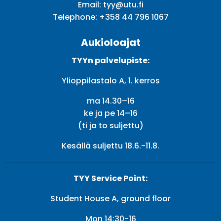
Email:
tyy@utu.fi
Telephone:
+358 44 796 1067
Aukioloajat
TYYn palvelupiste:
Ylioppilastalo A, 1. kerros
ma 14.30–16
ke ja pe 14–16
(ti ja to suljettu)
Kesällä suljettu 18.6.-11.8.
TYY Service Point:
Student House A, ground floor
Mon 14:30-16