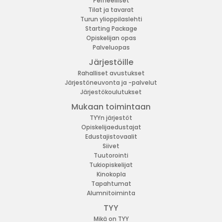
Perheelliset
Tilat ja tavarat
Turun ylioppilaslehti
Starting Package
Opiskelijan opas
Palveluopas
Järjestöille
Rahalliset avustukset
Järjestöneuvonta ja -palvelut
Järjestökoulutukset
Mukaan toimintaan
TYYn järjestöt
Opiskelijaedustajat
Edustajistovaalit
Siivet
Tuutorointi
Tukiopiskelijat
Kinokopla
Tapahtumat
Alumnitoiminta
TYY
Mikä on TYY