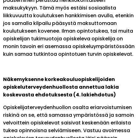
pääseminen perustuu henkilökohtaiseen
maksukykyyn. Tämä myös estäisi sosiaalista
liikkuvuutta koulutuksen hankkimisen avulla, etenkin
jos samalla kilpailu pääsystä maksuttomaan
koulutukseen kovenee. Ilman opintotukea, tai muita
opiskelijan tukimuotoja opiskeleva opiskelija on
monin tavoin eri asemassa opiskeluympäristössään
kuin samaa tutkintoa opintotuen turvin opiskelevat.
Näkemyksenne korkeakouluopiskelijoiden
opiskeluterveydenhuollosta annettua lakia
koskevasta ehdotuksesta (4. lakiehdotus)
Opiskelijaterveydenhuollon osalta eriarvoistumisen
riskinä on se, että samassa ympäristössä ja samoin
velvoittein opiskelevat saisivat keskenään erilaista
tukea opinnoisna selviämiseen. Vastuu avoimessa