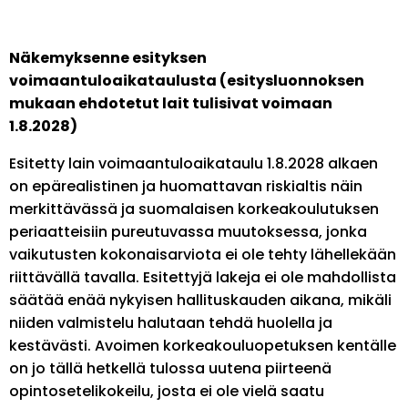
Näkemyksenne esityksen
voimaantuloaikataulusta (esitysluonnoksen
mukaan ehdotetut lait tulisivat voimaan
1.8.2028)
Esitetty lain voimaantuloaikataulu 1.8.2028 alkaen
on epärealistinen ja huomattavan riskialtis näin
merkittävässä ja suomalaisen korkeakoulutuksen
periaatteisiin pureutuvassa muutoksessa, jonka
vaikutusten kokonaisarviota ei ole tehty lähellekään
riittävällä tavalla. Esitettyjä lakeja ei ole mahdollista
säätää enää nykyisen hallituskauden aikana, mikäli
niiden valmistelu halutaan tehdä huolella ja
kestävästi. Avoimen korkeakouluopetuksen kentälle
on jo tällä hetkellä tulossa uutena piirteenä
opintosetelikokeilu, josta ei ole vielä saatu