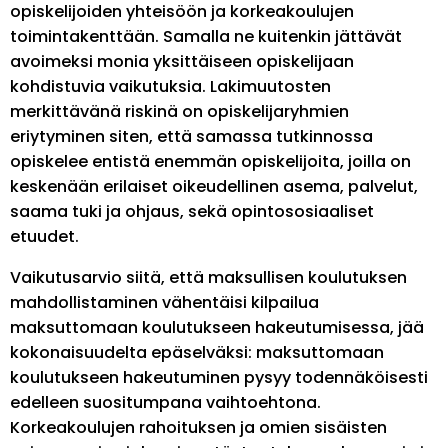
opiskelijoiden yhteisöön ja korkeakoulujen
toimintakenttään. Samalla ne kuitenkin jättävät
avoimeksi monia yksittäiseen opiskelijaan
kohdistuvia vaikutuksia. Lakimuutosten
merkittävänä riskinä on opiskelijaryhmien
eriytyminen siten, että samassa tutkinnossa
opiskelee entistä enemmän opiskelijoita, joilla on
keskenään erilaiset oikeudellinen asema, palvelut,
saama tuki ja ohjaus, sekä opintososiaaliset
etuudet.
Vaikutusarvio siitä, että maksullisen koulutuksen
mahdollistaminen vähentäisi kilpailua
maksuttomaan koulutukseen hakeutumisessa, jää
kokonaisuudelta epäselväksi: maksuttomaan
koulutukseen hakeutuminen pysyy todennäköisesti
edelleen suositumpana vaihtoehtona.
Korkeakoulujen rahoituksen ja omien sisäisten