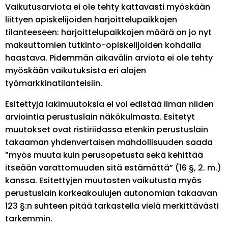
Vaikutusarviota ei ole tehty kattavasti myöskään
liittyen opiskelijoiden harjoittelupaikkojen
tilanteeseen: harjoittelupaikkojen määrä on jo nyt
maksuttomien tutkinto-opiskelijoiden kohdalla
haastava. Pidemmän aikavälin arviota ei ole tehty
myöskään vaikutuksista eri alojen
työmarkkinatilanteisiin.
Esitettyjä lakimuutoksia ei voi edistää ilman niiden
arviointia perustuslain näkökulmasta. Esitetyt
muutokset ovat ristiriidassa etenkin perustuslain
takaaman yhdenvertaisen mahdollisuuden saada
”myös muuta kuin perusopetusta sekä kehittää
itseään varattomuuden sitä estämättä” (16 §, 2. m.)
kanssa. Esitettyjen muutosten vaikutusta myös
perustuslain korkeakoulujen autonomian takaavan
123 §:n suhteen pitää tarkastella vielä merkittävästi
tarkemmin.