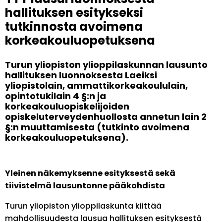
hallituksen esitykseksi
tutkinnosta avoimena
korkeakouluopetuksena
Turun yliopiston ylioppilaskunnan lausunto
hallituksen luonnoksesta Laeiksi
yliopistolain, ammattikorkeakoululain,
opintotukilain 4 §:n ja
korkeakouluopiskelijoiden
opiskeluterveydenhuollosta annetun lain 2
§:n muuttamisesta (tutkinto avoimena
korkeakouluopetuksena).
Yleinen näkemyksenne esityksestä sekä
tiivistelmä lausuntonne pääkohdista
Turun yliopiston ylioppilaskunta kiittää
mahdollisuudesta lausua hallituksen esityksestä