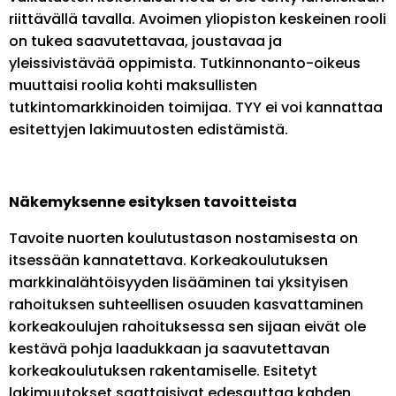
riittävällä tavalla. Avoimen yliopiston keskeinen rooli
on tukea saavutettavaa, joustavaa ja
yleissivistävää oppimista. Tutkinnonanto-oikeus
muuttaisi roolia kohti maksullisten
tutkintomarkkinoiden toimijaa. TYY ei voi kannattaa
esitettyjen lakimuutosten edistämistä.
Näkemyksenne esityksen tavoitteista
Tavoite nuorten koulutustason nostamisesta on
itsessään kannatettava. Korkeakoulutuksen
markkinalähtöisyyden lisääminen tai yksityisen
rahoituksen suhteellisen osuuden kasvattaminen
korkeakoulujen rahoituksessa sen sijaan eivät ole
kestävä pohja laadukkaan ja saavutettavan
korkeakoulutuksen rakentamiselle. Esitetyt
lakimuutokset saattaisivat edesauttaa kahden