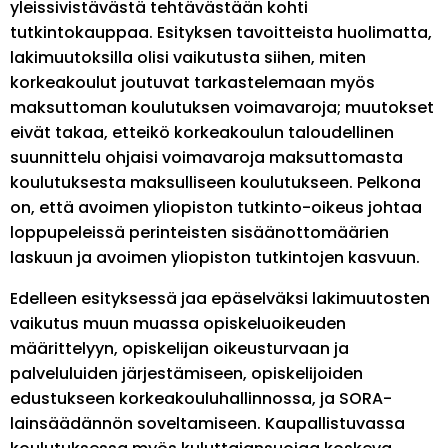
yleissivistävästä tehtävästään kohti
tutkintokauppaa. Esityksen tavoitteista huolimatta,
lakimuutoksilla olisi vaikutusta siihen, miten
korkeakoulut joutuvat tarkastelemaan myös
maksuttoman koulutuksen voimavaroja; muutokset
eivät takaa, etteikö korkeakoulun taloudellinen
suunnittelu ohjaisi voimavaroja maksuttomasta
koulutuksesta maksulliseen koulutukseen. Pelkona
on, että avoimen yliopiston tutkinto-oikeus johtaa
loppupeleissä perinteisten sisäänottomäärien
laskuun ja avoimen yliopiston tutkintojen kasvuun.
Edelleen esityksessä jaa epäselväksi lakimuutosten
vaikutus muun muassa opiskeluoikeuden
määrittelyyn, opiskelijan oikeusturvaan ja
palveluluiden järjestämiseen, opiskelijoiden
edustukseen korkeakouluhallinnossa, ja SORA-
lainsäädännön soveltamiseen. Kaupallistuvassa