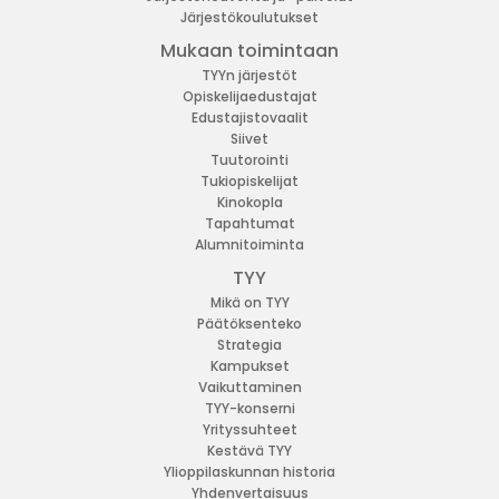
Järjestökoulutukset
Mukaan toimintaan
TYYn järjestöt
Opiskelijaedustajat
Edustajistovaalit
Siivet
Tuutorointi
Tukiopiskelijat
Kinokopla
Tapahtumat
Alumnitoiminta
TYY
Mikä on TYY
Päätöksenteko
Strategia
Kampukset
Vaikuttaminen
TYY-konserni
Yrityssuhteet
Kestävä TYY
Ylioppilaskunnan historia
Yhdenvertaisuus