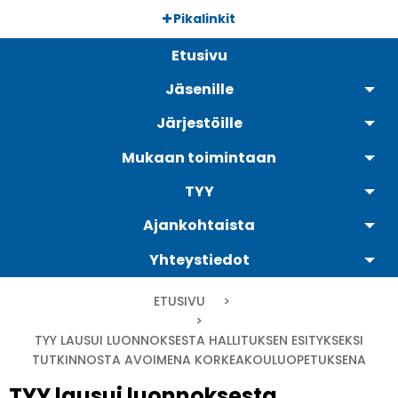
Hyppää
Pikalinkit
pääsisältöön
Päävalikko
Etusivu
Jäsenille
Järjestöille
Mukaan toimintaan
TYY
Ajankohtaista
Yhteystiedot
Murupolku
ETUSIVU
CURRENT:
TYY LAUSUI LUONNOKSESTA HALLITUKSEN ESITYKSEKSI
TUTKINNOSTA AVOIMENA KORKEAKOULUOPETUKSENA
TYY lausui luonnoksesta