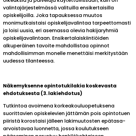
oikeuksia ja palveluja käytettävissään, kuin on
valintajärjestelmässä valituilla ensikertaisilla
opiskelijoilla. Joka tapauksessa muutos
monimutkaistaisi opiskelijavalintaa tarpeettomasti
ja loisi uusia, eri asemassa olevia hakijaryhmiä
opiskelijavalintaan. Ensikertalaiskiintiöiden
alkuperäinen tavoite mahdollistaa opinnot
mahdollisimman monelle menettäisi merkitystään
uudessa tilanteessa.
Näkemyksenne opintotukilakia koskevasta
ehdotuksesta (3. lakiehdotus)
Tutkintoa avoimena korkeakouluopetuksena
suorittavien opiskelevien jättämän pois opintotuen
piiristä korostaisi jälleen lakimuutosten epätasa-
arvoistavaa luonnetta, jossa koulutukseen