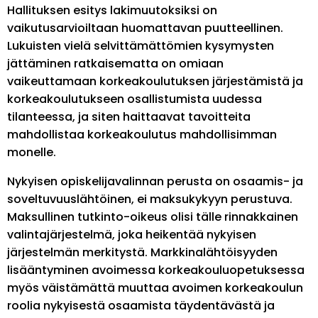
Hallituksen esitys lakimuutoksiksi on
vaikutusarvioiltaan huomattavan puutteellinen.
Lukuisten vielä selvittämättömien kysymysten
jättäminen ratkaisematta on omiaan
vaikeuttamaan korkeakoulutuksen järjestämistä ja
korkeakoulutukseen osallistumista uudessa
tilanteessa, ja siten haittaavat tavoitteita
mahdollistaa korkeakoulutus mahdollisimman
monelle.
Nykyisen opiskelijavalinnan perusta on osaamis- ja
soveltuvuuslähtöinen, ei maksukykyyn perustuva.
Maksullinen tutkinto-oikeus olisi tälle rinnakkainen
valintajärjestelmä, joka heikentää nykyisen
järjestelmän merkitystä. Markkinalähtöisyyden
lisääntyminen avoimessa korkeakouluopetuksessa
myös väistämättä muuttaa avoimen korkeakoulun
roolia nykyisestä osaamista täydentävästä ja