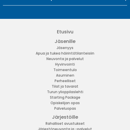
Etusivu
Jäsenille
Jäsenyys
Apua ja tukea häirintätilanteisiin
Neuvonta ja palvelut
Hyvinvointi
Toimeentulo
Asuminen
Perheelliset
Tilat ja tavarat
Turun ylioppilaslehti
Starting Package
Opiskelijan opas
Palveluopas
Järjestöille
Rahalliset avustukset
Järjestöneuvonta ja -palvelut