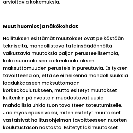
arvioitavia kokemuksia.
Muut huomiot ja näkökohdat
Hallituksen esittämät muutokset ovat pelkästään
tekniseltä, mahdollistavalta lainsäädännöltä
vaikuttavia muutoksia paljon perusteellisempia,
koko suomalaisen korkeakoulutuksen
maksuttomuuden perusteisiin pureutuvia. Esityksen
tavoitteena on, että se ei heikennä mahdollisuuksia
laadukkaaseen maksuttomaan
korkeakoulutukseen, mutta esitetyt muutokset
kuitenkin päinvastoin muodostavat uusia
mahdollisia uhkia tuon tavoitteen toteutumiselle.
Jää myös epäselväksi, miten esitetyt muutokset
vastaisivat hallitusohjelman tavoitteeseen nuorten
koulutustason nostosta. Esitetyt lakimuutokset