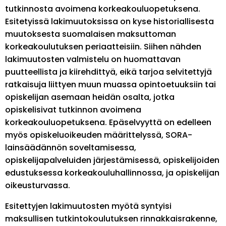
tutkinnosta avoimena korkeakouluopetuksena.
Esitetyissä lakimuutoksissa on kyse historiallisesta
muutoksesta suomalaisen maksuttoman
korkeakoulutuksen periaatteisiin. Siihen nähden
lakimuutosten valmistelu on huomattavan
puutteellista ja kiirehdittyä, eikä tarjoa selvitettyjä
ratkaisuja liittyen muun muassa opintoetuuksiin tai
opiskelijan asemaan heidän osalta, jotka
opiskelisivat tutkinnon avoimena
korkeakouluopetuksena. Epäselvyyttä on edelleen
myös opiskeluoikeuden määrittelyssä, SORA-
lainsäädännön soveltamisessa,
opiskelijapalveluiden järjestämisessä, opiskelijoiden
edustuksessa korkeakouluhallinnossa, ja opiskelijan
oikeusturvassa.
Esitettyjen lakimuutosten myötä syntyisi
maksullisen tutkintokoulutuksen rinnakkaisrakenne,