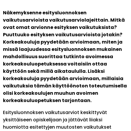
Näkemyksenne esitysluonnoksen
vaikutusarvioista vaikutusarviolajeittain. Mitkä
ovat omat arvionne esityksen vaikutuksista?
Puuttuuko esityksen vaikutusarvioista jotakin?
Korkeakouluja pyydetään arvioimaan, miten ja
missä laajuudessa esitysluonnoksen mukainen
mahdollisuus suorittaa tutkinto avoimessa
korkeakouluopetuksessa voitaisiin ottaa
käyttöön sekä millä aikataululla. Lisäksi
korkeakouluja pyydetään arvioimaan, millaisia
vaikutuksia tämän käyttöönoton toteutumisella
olisi korkeakoulujen muuhun avoimen
korkeakouluopetuksen tarjontaan.
Esitysluonnoksen vaikutusarviot keskittyvät
yksittäiseen opiskelijaan ja jättävät liiaksi
huomiotta esitettyjen muutosten vaikutukset