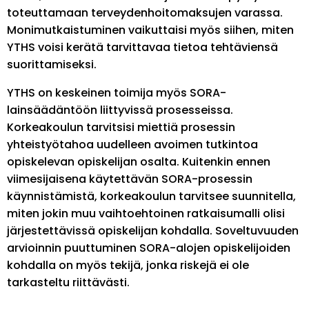
toteuttamaan terveydenhoitomaksujen varassa.
Monimutkaistuminen vaikuttaisi myös siihen, miten
YTHS voisi kerätä tarvittavaa tietoa tehtäviensä
suorittamiseksi.
YTHS on keskeinen toimija myös SORA-
lainsäädäntöön liittyvissä prosesseissa.
Korkeakoulun tarvitsisi miettiä prosessin
yhteistyötahoa uudelleen avoimen tutkintoa
opiskelevan opiskelijan osalta. Kuitenkin ennen
viimesijaisena käytettävän SORA-prosessin
käynnistämistä, korkeakoulun tarvitsee suunnitella,
miten jokin muu vaihtoehtoinen ratkaisumalli olisi
järjestettävissä opiskelijan kohdalla. Soveltuvuuden
arvioinnin puuttuminen SORA-alojen opiskelijoiden
kohdalla on myös tekijä, jonka riskejä ei ole
tarkasteltu riittävästi.