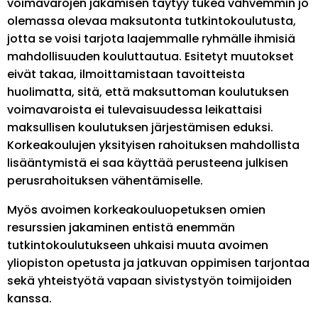
voimavarojen jakamisen täytyy tukea vahvemmin jo
olemassa olevaa maksutonta tutkintokoulutusta,
jotta se voisi tarjota laajemmalle ryhmälle ihmisiä
mahdollisuuden kouluttautua. Esitetyt muutokset
eivät takaa, ilmoittamistaan tavoitteista
huolimatta, sitä, että maksuttoman koulutuksen
voimavaroista ei tulevaisuudessa leikattaisi
maksullisen koulutuksen järjestämisen eduksi.
Korkeakoulujen yksityisen rahoituksen mahdollista
lisääntymistä ei saa käyttää perusteena julkisen
perusrahoituksen vähentämiselle.
Myös avoimen korkeakouluopetuksen omien
resurssien jakaminen entistä enemmän
tutkintokoulutukseen uhkaisi muuta avoimen
yliopiston opetusta ja jatkuvan oppimisen tarjontaa
sekä yhteistyötä vapaan sivistystyön toimijoiden
kanssa.