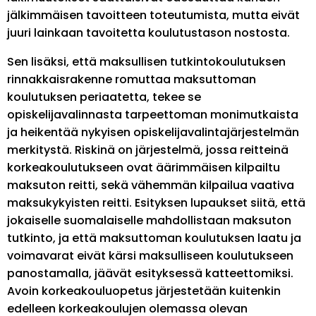
jälkimmäisen tavoitteen toteutumista, mutta eivät
juuri lainkaan tavoitetta koulutustason nostosta.
Sen lisäksi, että maksullisen tutkintokoulutuksen
rinnakkaisrakenne romuttaa maksuttoman
koulutuksen periaatetta, tekee se
opiskelijavalinnasta tarpeettoman monimutkaista
ja heikentää nykyisen opiskelijavalintajärjestelmän
merkitystä. Riskinä on järjestelmä, jossa reitteinä
korkeakoulutukseen ovat äärimmäisen kilpailtu
maksuton reitti, sekä vähemmän kilpailua vaativa
maksukykyisten reitti. Esityksen lupaukset siitä, että
jokaiselle suomalaiselle mahdollistaan maksuton
tutkinto, ja että maksuttoman koulutuksen laatu ja
voimavarat eivät kärsi maksulliseen koulutukseen
panostamalla, jäävät esityksessä katteettomiksi.
Avoin korkeakouluopetus järjestetään kuitenkin
edelleen korkeakoulujen olemassa olevan