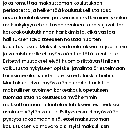
joka romuttaa maksuttoman koulutuksen
periaatetta ja heikentää koulutuksellista tasa-
arvoa: koulutukseen pääsemisen kytkeminen yksilön
maksukykyyn ei ole tasa-arvoinen tapa sujuvoittaa
korkeakoulututkinnon hankkimista, eikä vastaa
hallituksen tavoitteeseen nostaa nuorten
koulutustasoa. Maksullisen koulutuksen tarjoaminen
jo valmistuneille ei myöskään tue tätä tavoitetta.
Esitetyt muutokset eivät huomio riittävästi niiden
vaikutusta nykyiseen opiskelijavalintajärjestelmään
tai esimerkiksi suhdetta ensikertalaiskiintiöihin.
Muutokset eivät myöskään huomioi hankitun
maksullisen avoimen korkeakouluopetuksen
tuomaa etua hakeutuessa myöhemmin
maksuttomaan tutkintokoulutukseen esimerkiksi
avoimen väylän kautta. Esityksessä ei myöskään
pystytä takaamaan sitä, ettei maksuttoman
koulutuksen voimavaroja siirtyisi maksullisen