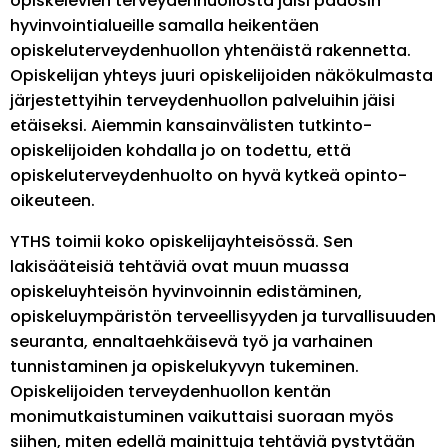
opiskelevien terveydenhuollosta jäisi pääosin
hyvinvointialueille samalla heikentäen
opiskeluterveydenhuollon yhtenäistä rakennetta.
Opiskelijan yhteys juuri opiskelijoiden näkökulmasta
järjestettyihin terveydenhuollon palveluihin jäisi
etäiseksi. Aiemmin kansainvälisten tutkinto-
opiskelijoiden kohdalla jo on todettu, että
opiskeluterveydenhuolto on hyvä kytkeä opinto-
oikeuteen.
YTHS toimii koko opiskelijayhteisössä. Sen
lakisääteisiä tehtäviä ovat muun muassa
opiskeluyhteisön hyvinvoinnin edistäminen,
opiskeluympäristön terveellisyyden ja turvallisuuden
seuranta, ennaltaehkäisevä työ ja varhainen
tunnistaminen ja opiskelukyvyn tukeminen.
Opiskelijoiden terveydenhuollon kentän
monimutkaistuminen vaikuttaisi suoraan myös
siihen, miten edellä mainittuja tehtäviä pystytään