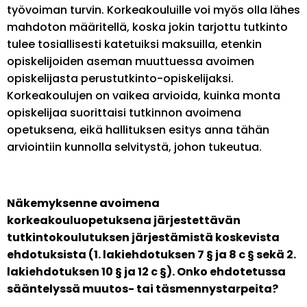
työvoiman turvin. Korkeakouluille voi myös olla lähes
mahdoton määritellä, koska jokin tarjottu tutkinto
tulee tosiallisesti katetuiksi maksuilla, etenkin
opiskelijoiden aseman muuttuessa avoimen
opiskelijasta perustutkinto-opiskelijaksi.
Korkeakoulujen on vaikea arvioida, kuinka monta
opiskelijaa suorittaisi tutkinnon avoimena
opetuksena, eikä hallituksen esitys anna tähän
arviointiin kunnolla selvitystä, johon tukeutua.
Näkemyksenne avoimena
korkeakouluopetuksena järjestettävän
tutkintokoulutuksen järjestämistä koskevista
ehdotuksista (1. lakiehdotuksen 7 § ja 8 c § sekä 2.
lakiehdotuksen 10 § ja 12 c §). Onko ehdotetussa
sääntelyssä muutos- tai täsmennystarpeita?