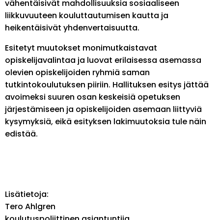
vähentäisivät mahdollisuuksia sosiaaliseen
liikkuvuuteen kouluttautumisen kautta ja
heikentäisivät yhdenvertaisuutta.
Esitetyt muutokset monimutkaistavat
opiskelijavalintaa ja luovat erilaisessa asemassa
olevien opiskelijoiden ryhmiä saman
tutkintokoulutuksen piiriin. Hallituksen esitys jättää
avoimeksi suuren osan keskeisiä opetuksen
järjestämiseen ja opiskelijoiden asemaan liittyviä
kysymyksiä, eikä esityksen lakimuutoksia tule näin
edistää.
Lisätietoja:
Tero Ahlgren
koulutuspoliittinen asiantuntija