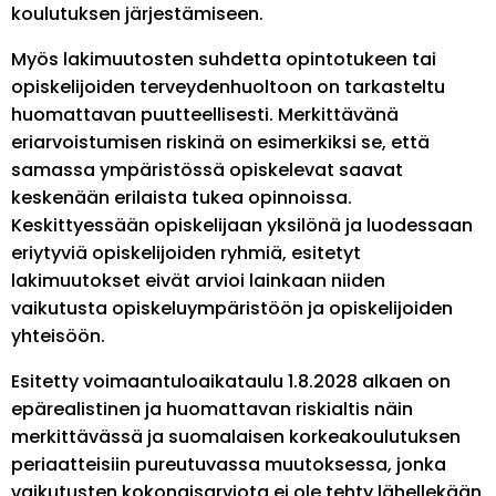
koulutuksen järjestämiseen.
Myös lakimuutosten suhdetta opintotukeen tai
opiskelijoiden terveydenhuoltoon on tarkasteltu
huomattavan puutteellisesti. Merkittävänä
eriarvoistumisen riskinä on esimerkiksi se, että
samassa ympäristössä opiskelevat saavat
keskenään erilaista tukea opinnoissa.
Keskittyessään opiskelijaan yksilönä ja luodessaan
eriytyviä opiskelijoiden ryhmiä, esitetyt
lakimuutokset eivät arvioi lainkaan niiden
vaikutusta opiskeluympäristöön ja opiskelijoiden
yhteisöön.
Esitetty voimaantuloaikataulu 1.8.2028 alkaen on
epärealistinen ja huomattavan riskialtis näin
merkittävässä ja suomalaisen korkeakoulutuksen
periaatteisiin pureutuvassa muutoksessa, jonka
vaikutusten kokonaisarviota ei ole tehty lähellekään