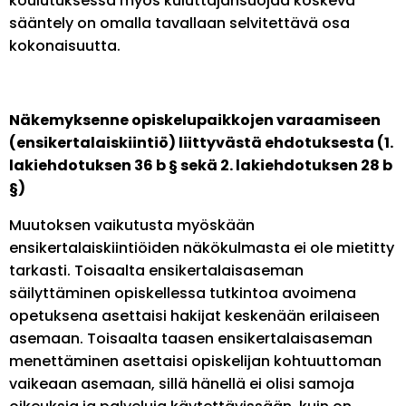
koulutuksessa myös kuluttajansuojaa koskeva
sääntely on omalla tavallaan selvitettävä osa
kokonaisuutta.
Näkemyksenne opiskelupaikkojen varaamiseen
(ensikertalaiskiintiö) liittyvästä ehdotuksesta (1.
lakiehdotuksen 36 b § sekä 2. lakiehdotuksen 28 b
§)
Muutoksen vaikutusta myöskään
ensikertalaiskiintiöiden näkökulmasta ei ole mietitty
tarkasti. Toisaalta ensikertalaisaseman
säilyttäminen opiskellessa tutkintoa avoimena
opetuksena asettaisi hakijat keskenään erilaiseen
asemaan. Toisaalta taasen ensikertalaisaseman
menettäminen asettaisi opiskelijan kohtuuttoman
vaikeaan asemaan, sillä hänellä ei olisi samoja