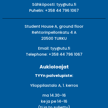
Sähköposti:
tyy@utu.fi
Puhelin:
+358 44 796 1067
Student House A, ground floor
Rehtorinpellonkatu 4 A
20500 TURKU
Email:
tyy@utu.fi
Telephone:
+358 44 796 1067
Aukioloajat
TYYn palvelupiste:
Ylioppilastalo A, 1. kerros
ma 14.30–16
ke ja pe 14–16
(ti ja to suljettu)