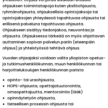
ohjauksen toimintatapoja kuten yksilöohjausta,
ryhmänohjausta, ohjauksellisia opintojaksoja tai
opintojaksojen yhteydessä tapahtuvaa ohjausta tai
erillisenä palveluna tapahtuvaa ohjausta.
Ohjaukseen sisältyy tiedonjakoa, neuvontaa ja
ohjausta. Ohjauksessa tärkeää on myös ohjattavan
auttaminen sopivan palvelun pariin (eteenpäin
ohjaus) ja yhteistyössä tehtävä ohjaus.
Vuoden ohjaajaksi voidaan valita yliopiston opetus-
ja tutkimushenkilökunnan, muun henkilökunnan tai
harjoittelukoulujen henkilökunnan parista
opinto- tai uraohjausta,
HOPS-ohjausta, opettajatuutorointia,
omaopettajuutta, mentorointia (lääk)
opinnäytetyön ohjausta,
tieteellisen prosessin ohjausta tai