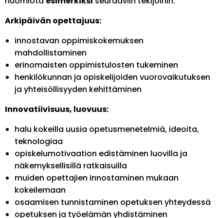
huomiota
esimerkiksi
seuraaviin tekijöihin:
Arkipäivän opettajuus:
innostavan oppimiskokemuksen
mahdollistaminen
erinomaisten oppimistulosten tukeminen
henkilökunnan ja opiskelijoiden vuorovaikutuksen
ja yhteisöllisyyden kehittäminen
Innovatiivisuus, luovuus:
halu kokeilla uusia opetusmenetelmiä, ideoita,
teknologiaa
opiskelumotivaation edistäminen luovilla ja
näkemyksellisillä ratkaisuilla
muiden opettajien innostaminen mukaan
kokeilemaan
osaamisen tunnistaminen opetuksen yhteydessä
opetuksen ja työelämän yhdistäminen