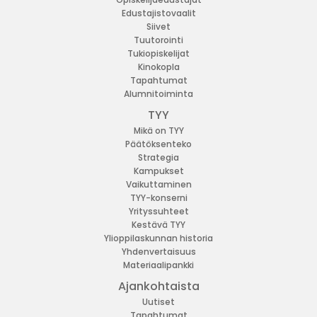
Edustajistovaalit
Siivet
Tuutorointi
Tukiopiskelijat
Kinokopla
Tapahtumat
Alumnitoiminta
TYY
Mikä on TYY
Päätöksenteko
Strategia
Kampukset
Vaikuttaminen
TYY-konserni
Yrityssuhteet
Kestävä TYY
Ylioppilaskunnan historia
Yhdenvertaisuus
Materiaalipankki
Ajankohtaista
Uutiset
Tapahtumat