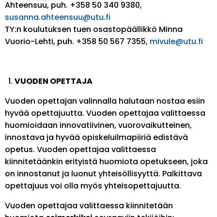
Ahteensuu, puh. +358 50 340 9380,
susanna.ahteensuu@utu.fi
TY:n koulutuksen tuen osastopäällikkö Minna
Vuorio-Lehti, puh. +358 50 567 7355,
mivule@utu.fi
VUODEN OPETTAJA
Vuoden opettajan valinnalla halutaan nostaa esiin
hyvää opettajuutta. Vuoden opettajaa valittaessa
huomioidaan innovatiivinen, vuorovaikutteinen,
innostava ja hyvää opiskeluilmapiiriä edistävä
opetus. Vuoden opettajaa valittaessa
kiinnitetäänkin erityistä huomiota opetukseen, joka
on innostanut ja luonut yhteisöllisyyttä. Palkittava
opettajuus voi olla myös yhteisopettajuutta.
Vuoden opettajaa valittaessa kiinnitetään