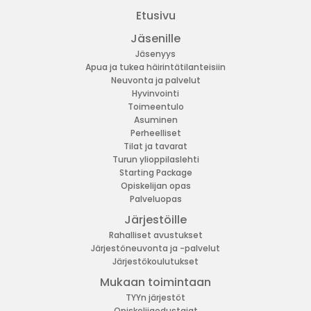
Etusivu
Jäsenille
Jäsenyys
Apua ja tukea häirintätilanteisiin
Neuvonta ja palvelut
Hyvinvointi
Toimeentulo
Asuminen
Perheelliset
Tilat ja tavarat
Turun ylioppilaslehti
Starting Package
Opiskelijan opas
Palveluopas
Järjestöille
Rahalliset avustukset
Järjestöneuvonta ja -palvelut
Järjestökoulutukset
Mukaan toimintaan
TYYn järjestöt
Opiskelijaedustajat