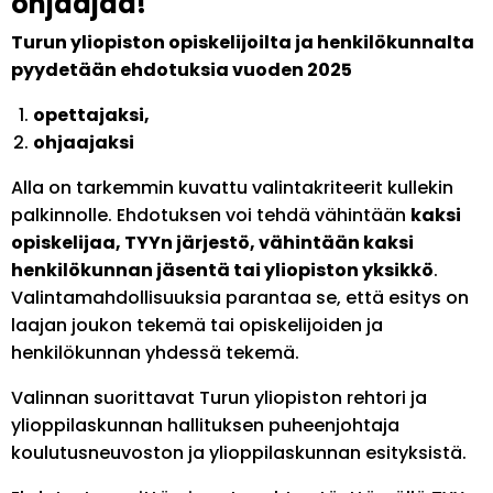
ohjaajaa!
Turun yliopiston opiskelijoilta ja henkilökunnalta
pyydetään ehdotuksia vuoden 2025
opettajaksi,
ohjaajaksi
Alla on tarkemmin kuvattu valintakriteerit kullekin
palkinnolle. Ehdotuksen voi tehdä vähintään
kaksi
opiskelijaa, TYYn järjestö, vähintään kaksi
henkilökunnan jäsentä tai yliopiston yksikkö
.
Valintamahdollisuuksia parantaa se, että esitys on
laajan joukon tekemä tai opiskelijoiden ja
henkilökunnan yhdessä tekemä.
Valinnan suorittavat Turun yliopiston rehtori ja
ylioppilaskunnan hallituksen puheenjohtaja
koulutusneuvoston ja ylioppilaskunnan esityksistä.