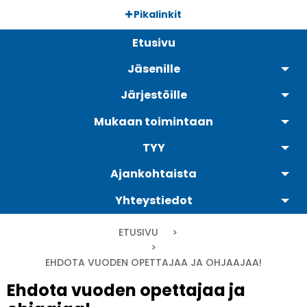
Hyppää
Pikalinkit
pääsisältöön
Päävalikko
Etusivu
Jäsenille
Järjestöille
Mukaan toimintaan
TYY
Ajankohtaista
Yhteystiedot
Murupolku
ETUSIVU
CURRENT:
EHDOTA VUODEN OPETTAJAA JA OHJAAJAA!
Ehdota vuoden opettajaa ja