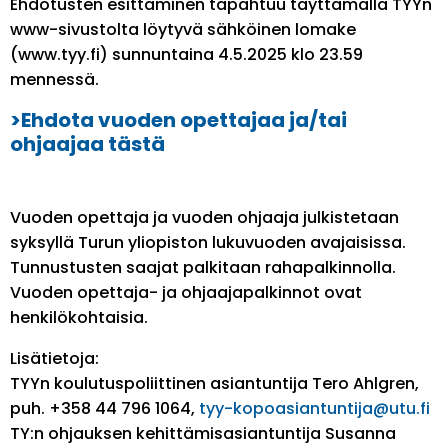
Ehdotusten esittäminen tapahtuu täyttämällä TYYn
www-sivustolta löytyvä sähköinen lomake
(www.tyy.fi) sunnuntaina 4.5.2025 klo 23.59
mennessä.
>Ehdota vuoden opettajaa ja/tai
ohjaajaa tästä
Vuoden opettaja ja vuoden ohjaaja julkistetaan
syksyllä Turun yliopiston lukuvuoden avajaisissa.
Tunnustusten saajat palkitaan rahapalkinnolla.
Vuoden opettaja- ja ohjaajapalkinnot ovat
henkilökohtaisia.
Lisätietoja:
TYYn koulutuspoliittinen asiantuntija Tero Ahlgren,
puh. +358 44 796 1064,
tyy-kopoasiantuntija@utu.fi
TY:n ohjauksen kehittämisasiantuntija Susanna