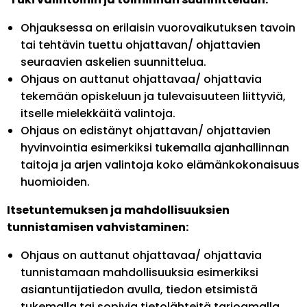
Ohjauksessa on erilaisin vuorovaikutuksen tavoin
tai tehtävin tuettu ohjattavan/ ohjattavien
seuraavien askelien suunnittelua.
Ohjaus on auttanut ohjattavaa/ ohjattavia
tekemään opiskeluun ja tulevaisuuteen liittyviä,
itselle mielekkäitä valintoja.
Ohjaus on edistänyt ohjattavan/ ohjattavien
hyvinvointia esimerkiksi tukemalla ajanhallinnan
taitoja ja arjen valintoja koko elämänkokonaisuus
huomioiden.
Itsetuntemuksen ja mahdollisuuksien
tunnistamisen vahvistaminen:
Ohjaus on auttanut ohjattavaa/ ohjattavia
tunnistamaan mahdollisuuksia esimerkiksi
asiantuntijatiedon avulla, tiedon etsimistä
tukemalla tai sopivia tietolähteitä tarjoamalla.