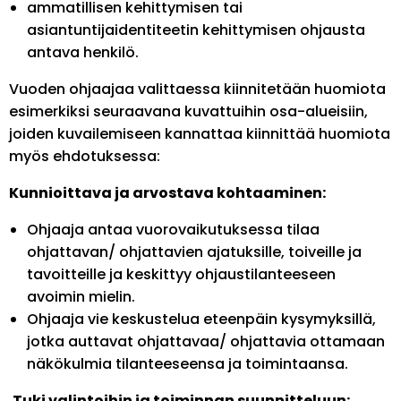
ammatillisen kehittymisen tai
asiantuntijaidentiteetin kehittymisen ohjausta
antava henkilö.
Vuoden ohjaajaa valittaessa kiinnitetään huomiota
esimerkiksi seuraavana kuvattuihin osa-alueisiin,
joiden kuvailemiseen kannattaa kiinnittää huomiota
myös ehdotuksessa:
Kunnioittava ja arvostava kohtaaminen:
Ohjaaja antaa vuorovaikutuksessa tilaa
ohjattavan/ ohjattavien ajatuksille, toiveille ja
tavoitteille ja keskittyy ohjaustilanteeseen
avoimin mielin.
Ohjaaja vie keskustelua eteenpäin kysymyksillä,
jotka auttavat ohjattavaa/ ohjattavia ottamaan
näkökulmia tilanteeseensa ja toimintaansa.
Tuki valintoihin ja toiminnan suunnitteluun: