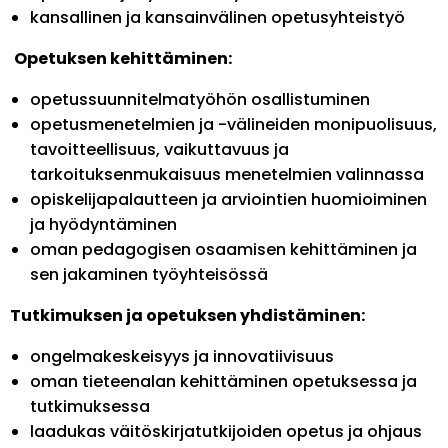
kansallinen ja kansainvälinen opetusyhteistyö
Opetuksen kehittäminen:
opetussuunnitelmatyöhön osallistuminen
opetusmenetelmien ja -välineiden monipuolisuus,
tavoitteellisuus, vaikuttavuus ja
tarkoituksenmukaisuus menetelmien valinnassa
opiskelijapalautteen ja arviointien huomioiminen
ja hyödyntäminen
oman pedagogisen osaamisen kehittäminen ja
sen jakaminen työyhteisössä
Tutkimuksen ja opetuksen yhdistäminen:
ongelmakeskeisyys ja innovatiivisuus
oman tieteenalan kehittäminen opetuksessa ja
tutkimuksessa
laadukas väitöskirjatutkijoiden opetus ja ohjaus