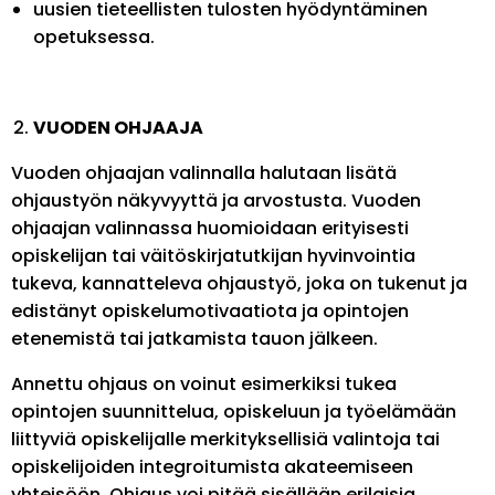
uusien tieteellisten tulosten hyödyntäminen
opetuksessa.
VUODEN OHJAAJA
Vuoden ohjaajan valinnalla halutaan lisätä
ohjaustyön näkyvyyttä ja arvostusta. Vuoden
ohjaajan valinnassa huomioidaan erityisesti
opiskelijan tai väitöskirjatutkijan hyvinvointia
tukeva, kannatteleva ohjaustyö, joka on tukenut ja
edistänyt opiskelumotivaatiota ja opintojen
etenemistä tai jatkamista tauon jälkeen.
Annettu ohjaus on voinut esimerkiksi tukea
opintojen suunnittelua, opiskeluun ja työelämään
liittyviä opiskelijalle merkityksellisiä valintoja tai
opiskelijoiden integroitumista akateemiseen
yhteisöön. Ohjaus voi pitää sisällään erilaisia