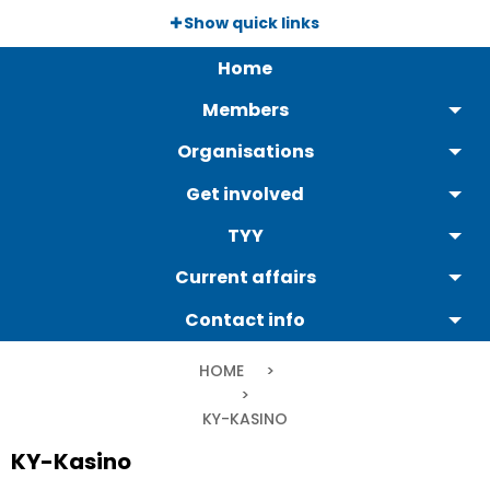
Skip
Show quick links
to
Päävalikko
main
Home
content
Members
Organisations
Get involved
TYY
Current affairs
Contact info
Breadcrumb
HOME
CURRENT:
KY-KASINO
KY-Kasino