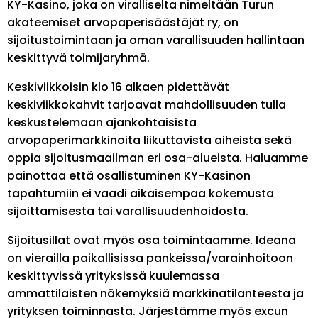
KY-Kasino, joka on viralliselta nimeltään Turun
akateemiset arvopaperisäästäjät ry, on
sijoitustoimintaan ja oman varallisuuden hallintaan
keskittyvä toimijaryhmä.
Keskiviikkoisin klo 16 alkaen pidettävät
keskiviikkokahvit tarjoavat mahdollisuuden tulla
keskustelemaan ajankohtaisista
arvopaperimarkkinoita liikuttavista aiheista sekä
oppia sijoitusmaailman eri osa-alueista. Haluamme
painottaa että osallistuminen KY-Kasinon
tapahtumiin ei vaadi aikaisempaa kokemusta
sijoittamisesta tai varallisuudenhoidosta.
Sijoitusillat ovat myös osa toimintaamme. Ideana
on vierailla paikallisissa pankeissa/varainhoitoon
keskittyvissä yrityksissä kuulemassa
ammattilaisten näkemyksiä markkinatilanteesta ja
yrityksen toiminnasta. Järjestämme myös excun