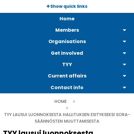
Skip
Show quick links
to
Päävalikko
main
Home
content
Members
Organisations
Get involved
TYY
Current affairs
Contact info
Breadcrumb
HOME
CURRENT:
TYY LAUSUI LUONNOKSESTA HALLITUKSEN ESITYKSEKSI SORA-
SÄÄNNÖSTEN MUUTTAMISESTA
TYY lausui luonnoksesta