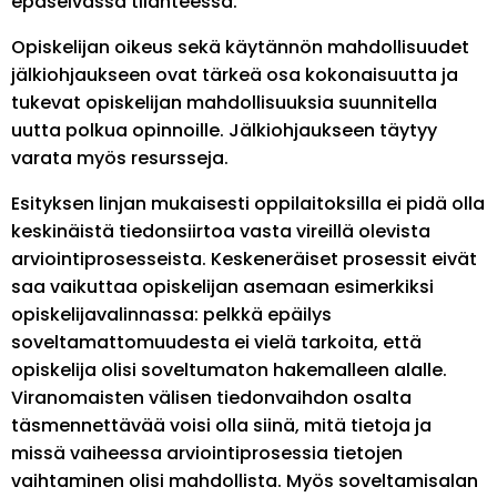
epäselvässä tilanteessa.
Opiskelijan oikeus sekä käytännön mahdollisuudet
jälkiohjaukseen ovat tärkeä osa kokonaisuutta ja
tukevat opiskelijan mahdollisuuksia suunnitella
uutta polkua opinnoille. Jälkiohjaukseen täytyy
varata myös resursseja.
Esityksen linjan mukaisesti oppilaitoksilla ei pidä olla
keskinäistä tiedonsiirtoa vasta vireillä olevista
arviointiprosesseista. Keskeneräiset prosessit eivät
saa vaikuttaa opiskelijan asemaan esimerkiksi
opiskelijavalinnassa: pelkkä epäilys
soveltamattomuudesta ei vielä tarkoita, että
opiskelija olisi soveltumaton hakemalleen alalle.
Viranomaisten välisen tiedonvaihdon osalta
täsmennettävää voisi olla siinä, mitä tietoja ja
missä vaiheessa arviointiprosessia tietojen
vaihtaminen olisi mahdollista. Myös soveltamisalan