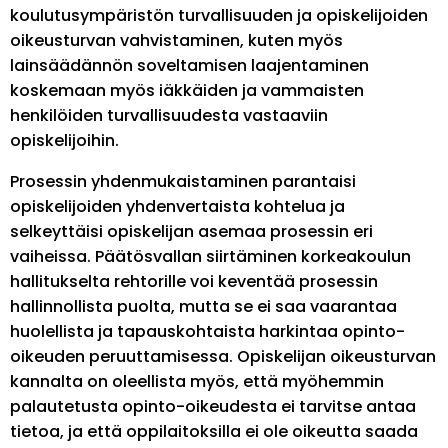
koulutusympäristön turvallisuuden ja opiskelijoiden
oikeusturvan vahvistaminen, kuten myös
lainsäädännön soveltamisen laajentaminen
koskemaan myös iäkkäiden ja vammaisten
henkilöiden turvallisuudesta vastaaviin
opiskelijoihin.
Prosessin yhdenmukaistaminen parantaisi
opiskelijoiden yhdenvertaista kohtelua ja
selkeyttäisi opiskelijan asemaa prosessin eri
vaiheissa. Päätösvallan siirtäminen korkeakoulun
hallitukselta rehtorille voi keventää prosessin
hallinnollista puolta, mutta se ei saa vaarantaa
huolellista ja tapauskohtaista harkintaa opinto-
oikeuden peruuttamisessa. Opiskelijan oikeusturvan
kannalta on oleellista myös, että myöhemmin
palautetusta opinto-oikeudesta ei tarvitse antaa
tietoa, ja että oppilaitoksilla ei ole oikeutta saada