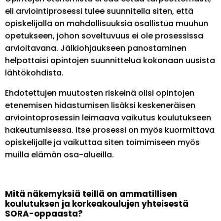
eli arviointiprosessi tulee suunnitella siten, että
opiskelijalla on mahdollisuuksia osallistua muuhun
opetukseen, johon soveltuvuus ei ole prosessissa
arvioitavana. Jälkiohjaukseen panostaminen
helpottaisi opintojen suunnittelua kokonaan uusista
lähtökohdista.
Ehdotettujen muutosten riskeinä olisi opintojen
etenemisen hidastumisen lisäksi keskeneräisen
arviointoprosessin leimaava vaikutus koulutukseen
hakeutumisessa. Itse prosessi on myös kuormittava
opiskelijalle ja vaikuttaa siten toimimiseen myös
muilla elämän osa-alueilla.
Mitä näkemyksiä teillä on ammatillisen
koulutuksen ja korkeakoulujen yhteisestä
SORA-oppaasta?