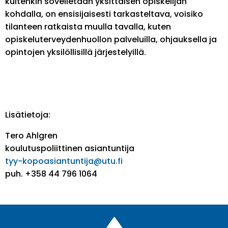
kuitenkin sovelletaan yksittäisen opiskelijan
kohdalla, on ensisijaisesti tarkasteltava, voisiko
tilanteen ratkaista muulla tavalla, kuten
opiskeluterveydenhuollon palveluilla, ohjauksella ja
opintojen yksilöllisillä järjestelyillä.
Lisätietoja:
Tero Ahlgren
koulutuspoliittinen asiantuntija
tyy-kopoasiantuntija@utu.fi
puh. +358 44 796 1064