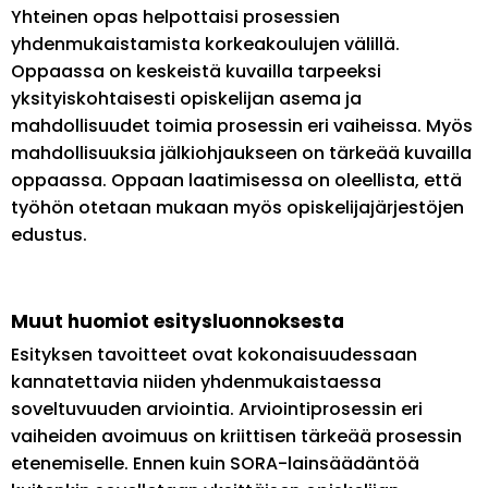
Yhteinen opas helpottaisi prosessien
yhdenmukaistamista korkeakoulujen välillä.
Oppaassa on keskeistä kuvailla tarpeeksi
yksityiskohtaisesti opiskelijan asema ja
mahdollisuudet toimia prosessin eri vaiheissa. Myös
mahdollisuuksia jälkiohjaukseen on tärkeää kuvailla
oppaassa. Oppaan laatimisessa on oleellista, että
työhön otetaan mukaan myös opiskelijajärjestöjen
edustus.
Muut huomiot esitysluonnoksesta
Esityksen tavoitteet ovat kokonaisuudessaan
kannatettavia niiden yhdenmukaistaessa
soveltuvuuden arviointia. Arviointiprosessin eri
vaiheiden avoimuus on kriittisen tärkeää prosessin
etenemiselle. Ennen kuin SORA-lainsäädäntöä