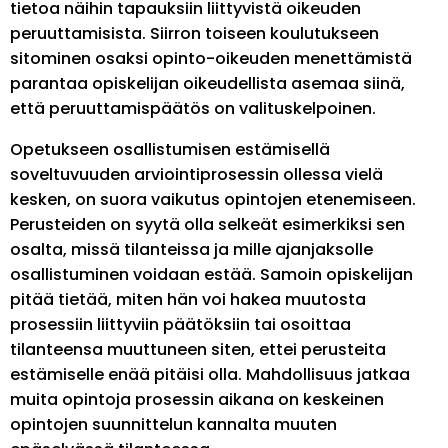
tietoa näihin tapauksiin liittyvistä oikeuden
peruuttamisista. Siirron toiseen koulutukseen
sitominen osaksi opinto-oikeuden menettämistä
parantaa opiskelijan oikeudellista asemaa siinä,
että peruuttamispäätös on valituskelpoinen.
Opetukseen osallistumisen estämisellä
soveltuvuuden arviointiprosessin ollessa vielä
kesken, on suora vaikutus opintojen etenemiseen.
Perusteiden on syytä olla selkeät esimerkiksi sen
osalta, missä tilanteissa ja mille ajanjaksolle
osallistuminen voidaan estää. Samoin opiskelijan
pitää tietää, miten hän voi hakea muutosta
prosessiin liittyviin päätöksiin tai osoittaa
tilanteensa muuttuneen siten, ettei perusteita
estämiselle enää pitäisi olla. Mahdollisuus jatkaa
muita opintoja prosessin aikana on keskeinen
opintojen suunnittelun kannalta muuten