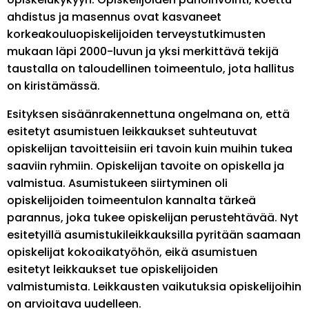
ahdistus ja masennus ovat kasvaneet
korkeakouluopiskelijoiden terveystutkimusten
mukaan läpi 2000-luvun ja yksi merkittävä tekijä
taustalla on taloudellinen toimeentulo, jota hallitus
on kiristämässä.
Esityksen sisäänrakennettuna ongelmana on, että
esitetyt asumistuen leikkaukset suhteutuvat
opiskelijan tavoitteisiin eri tavoin kuin muihin tukea
saaviin ryhmiin. Opiskelijan tavoite on opiskella ja
valmistua. Asumistukeen siirtyminen oli
opiskelijoiden toimeentulon kannalta tärkeä
parannus, joka tukee opiskelijan perustehtävää. Nyt
esitetyillä asumistukileikkauksilla pyritään saamaan
opiskelijat kokoaikatyöhön, eikä asumistuen
esitetyt leikkaukset tue opiskelijoiden
valmistumista. Leikkausten vaikutuksia opiskelijoihin
on arvioitava uudelleen.