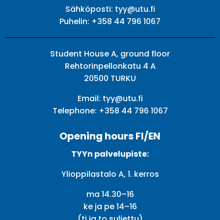
Sähköposti:
tyy@utu.fi
Puhelin:
+358 44 796 1067
Student House A, ground floor
Rehtorinpellonkatu 4 A
20500 TURKU
Email:
tyy@utu.fi
Telephone:
+358 44 796 1067
Opening hours FI/EN
TYYn palvelupiste:
Ylioppilastalo A, 1. kerros
ma 14.30–16
ke ja pe 14–16
(ti ja to suljettu)