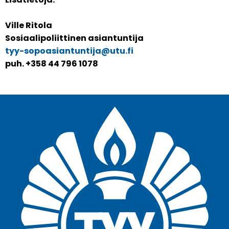
Ville Ritola
Sosiaalipoliittinen asiantuntija
tyy-sopoasiantuntija@utu.fi
puh. +358 44 796 1078