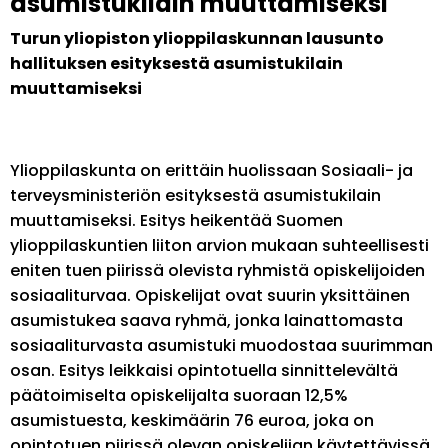
asumistukilain muuttamiseksi
Turun yliopiston ylioppilaskunnan lausunto
hallituksen esityksestä asumistukilain
muuttamiseksi
Ylioppilaskunta on erittäin huolissaan Sosiaali- ja
terveysministeriön esityksestä asumistukilain
muuttamiseksi. Esitys heikentää Suomen
ylioppilaskuntien liiton arvion mukaan suhteellisesti
eniten tuen piirissä olevista ryhmistä opiskelijoiden
sosiaaliturvaa. Opiskelijat ovat suurin yksittäinen
asumistukea saava ryhmä, jonka lainattomasta
sosiaaliturvasta asumistuki muodostaa suurimman
osan. Esitys leikkaisi opintotuella sinnittelevältä
päätoimiselta opiskelijalta suoraan 12,5%
asumistuesta, keskimäärin 76 euroa, joka on
opintotuen piirissä olevan opiskelijan käytettävissä