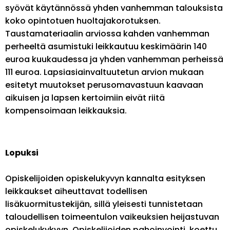
syövät käytännössä yhden vanhemman talouksista
koko opintotuen huoltajakorotuksen.
Taustamateriaalin arviossa kahden vanhemman
perheeltä asumistuki leikkautuu keskimäärin 140
euroa kuukaudessa ja yhden vanhemman perheissä
111 euroa. Lapsiasiainvaltuutetun arvion mukaan
esitetyt muutokset perusomavastuun kaavaan
aikuisen ja lapsen kertoimiin eivät riitä
kompensoimaan leikkauksia.
Lopuksi
Opiskelijoiden opiskelukyvyn kannalta esityksen
leikkaukset aiheuttavat todellisen
lisäkuormitustekijän, sillä yleisesti tunnistetaan
taloudellisen toimeentulon vaikeuksien heijastuvan
opiskelukykyyn. Opiskelijoiden pahoinvointi, koettu