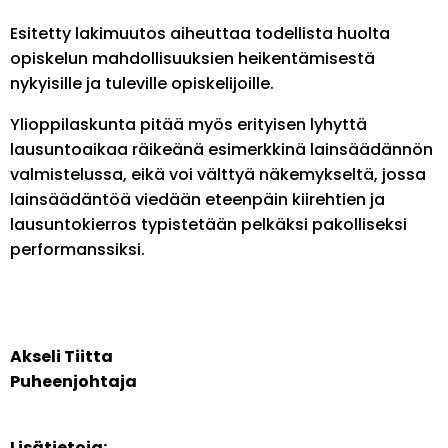
Esitetty lakimuutos aiheuttaa todellista huolta
opiskelun mahdollisuuksien heikentämisestä
nykyisille ja tuleville opiskelijoille.
Ylioppilaskunta pitää myös erityisen lyhyttä
lausuntoaikaa räikeänä esimerkkinä lainsäädännön
valmistelussa, eikä voi välttyä näkemykseltä, jossa
lainsäädäntöä viedään eteenpäin kiirehtien ja
lausuntokierros typistetään pelkäksi pakolliseksi
performanssiksi.
Akseli Tiitta
Puheenjohtaja
Lisätietoja: