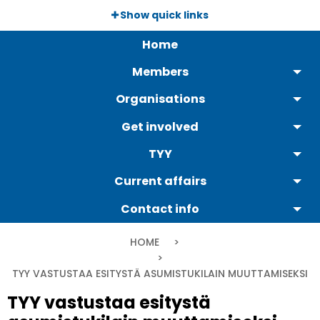
Skip
Show quick links
to
Päävalikko
main
Home
content
Members
Organisations
Get involved
TYY
Current affairs
Contact info
Breadcrumb
HOME
CURRENT:
TYY VASTUSTAA ESITYSTÄ ASUMISTUKILAIN MUUTTAMISEKSI
TYY vastustaa esitystä