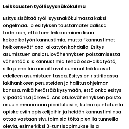
Leikkausten työllisyysnäkökulma
Esitys sisältää työllisyysnäkökulmasta kaksi
ongelmaa. jo esityksen taustamateriaalissa
todetaan, että tuen leikkaaminen lisää
kokoaikatyön kannustimia, mutta ”kannustimet
heikkenevät” osa-aikatyön kohdalla. Esitys
asumistuen ansiotulovähennyksen poistamisesta
vähentää siis kannustimia tehdä osa-aikatyötä,
sillä pienetkin ansaittavat summat leikkaavat
edelleen asumistuen tasoa. Esitys on ristiriidassa
lakihankkeen perusteiden ja hallitusohjelman
kanssa, mikä herättää kysymään, että onko esitys
ylipäätänsä järkevä. Ansiotulovähennyksen poisto
osuu nimenomaan pienituloisiin, kuten opintotuella
opiskeleviin opiskelijoihin ja heidän kannustimiinsa
ottaa vastaan sivutoimisia töitä pienillä tunneilla
olevia, esimerkiksi 0-tuntisopimuksellisia