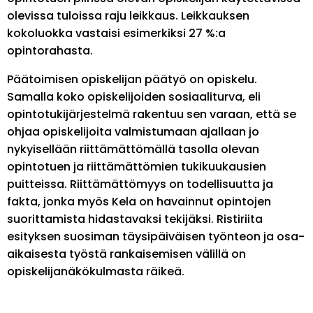
olevissa tuloissa raju leikkaus. Leikkauksen
kokoluokka vastaisi esimerkiksi 27 %:a
opintorahasta.
Päätoimisen opiskelijan päätyö on opiskelu.
Samalla koko opiskelijoiden sosiaaliturva, eli
opintotukijärjestelmä rakentuu sen varaan, että se
ohjaa opiskelijoita valmistumaan ajallaan jo
nykyisellään riittämättömällä tasolla olevan
opintotuen ja riittämättömien tukikuukausien
puitteissa. Riittämättömyys on todellisuutta ja
fakta, jonka myös Kela on havainnut opintojen
suorittamista hidastavaksi tekijäksi. Ristiriita
esityksen suosiman täysipäiväisen työnteon ja osa-
aikaisesta työstä rankaisemisen välillä on
opiskelijanäkökulmasta räikeä.