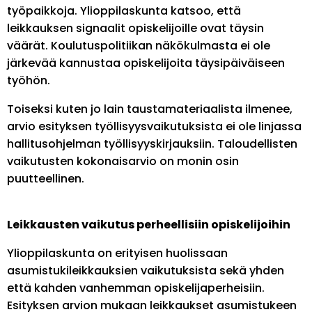
työpaikkoja. Ylioppilaskunta katsoo, että
leikkauksen signaalit opiskelijoille ovat täysin
väärät. Koulutuspolitiikan näkökulmasta ei ole
järkevää kannustaa opiskelijoita täysipäiväiseen
työhön.
Toiseksi kuten jo lain taustamateriaalista ilmenee,
arvio esityksen työllisyysvaikutuksista ei ole linjassa
hallitusohjelman työllisyyskirjauksiin. Taloudellisten
vaikutusten kokonaisarvio on monin osin
puutteellinen.
Leikkausten vaikutus perheellisiin opiskelijoihin
Ylioppilaskunta on erityisen huolissaan
asumistukileikkauksien vaikutuksista sekä yhden
että kahden vanhemman opiskelijaperheisiin.
Esityksen arvion mukaan leikkaukset asumistukeen